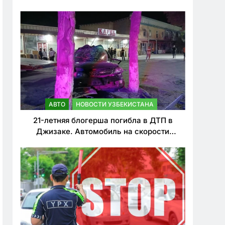
о резком ужесточении наказаний для
нарушителей ПДД
АВТО
НОВОСТИ УЗБЕКИСТАНА
21-летняя блогерша погибла в ДТП в
Джизаке. Автомобиль на скорости
врезался в дерево