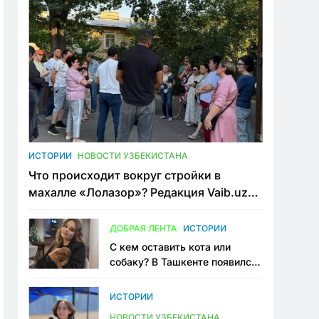
ИСТОРИИ
НОВОСТИ УЗБЕКИСТАНА
Что происходит вокруг стройки в
махалле «Лолазор»? Редакция Vaib.uz
встретилась со всеми сторонами
конфликта
ДОБРАЯ ЛЕНТА
ИСТОРИИ
С кем оставить кота или
собаку? В Ташкенте появился
первый сервис зоонянь
ИСТОРИИ
НОВОСТИ УЗБЕКИСТАНА