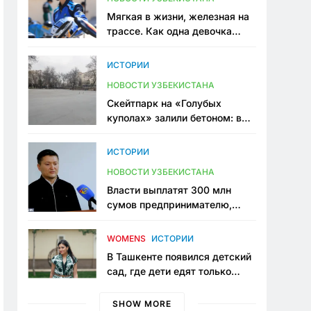
Мягкая в жизни, железная на
трассе. Как одна девочка
переписывает автоспорт в
Узбекистане
ИСТОРИИ
НОВОСТИ УЗБЕКИСТАНА
Скейтпарк на «Голубых
куполах» залили бетоном: в
центре Ташкента исчезло ещё
одно общественное
ИСТОРИИ
пространство
НОВОСТИ УЗБЕКИСТАНА
Власти выплатят 300 млн
сумов предпринимателю,
который провёл пять лет в
тюрьме по незаконному
WOMENS
ИСТОРИИ
приговору
В Ташкенте появился детский
сад, где дети едят только
полезную еду. Его открыла
мама, которая устала просить
SHOW MORE