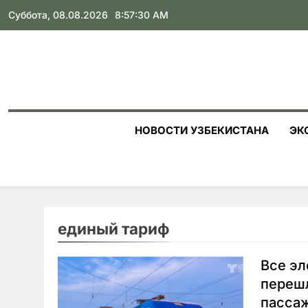
Skip
Суббота, 08.08.2026
8:57:31 AM
to
content
НОВОСТИ УЗБЕКИСТАНА
ЭК
единый тариф
Все эл
перешл
пассаж