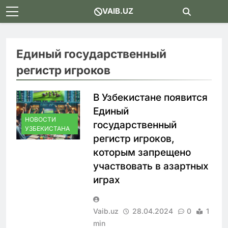
Skip
VAIB.UZ
to
content
Единый государственный
регистр игроков
В Узбекистане появится
Единый
НОВОСТИ
государственный
УЗБЕКИСТАНА
регистр игроков,
которым запрещено
участвовать в азартных
играх
Vaib.uz
28.04.2024
0
1
min