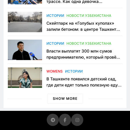
трассе. Как одна девочка
переписывает автоспорт в
Узбекистане
ИСТОРИИ
НОВОСТИ УЗБЕКИСТАНА
Скейтпарк на «Голубых куполах»
залили бетоном: в центре Ташкента
исчезло ещё одно общественное
пространство
ИСТОРИИ
НОВОСТИ УЗБЕКИСТАНА
Власти выплатят 300 млн сумов
предпринимателю, который провёл
пять лет в тюрьме по незаконному
приговору
WOMENS
ИСТОРИИ
В Ташкенте появился детский сад,
где дети едят только полезную еду.
Его открыла мама, которая устала
просить «кашу без сахара»
SHOW MORE