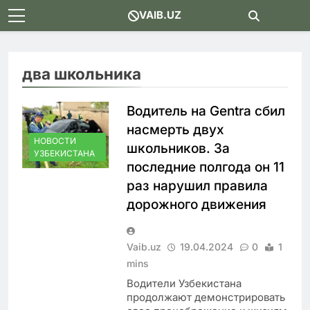
Skip
VAIB.UZ
to
content
два школьника
Водитель на Gentra сбил
насмерть двух
НОВОСТИ
школьников. За
УЗБЕКИСТАНА
последние полгода он 11
раз нарушил правила
дорожного движения
Vaib.uz
19.04.2024
0
1
mins
Водители Узбекистана
продолжают демонстрировать