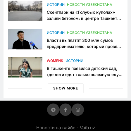
Узбекистане
ИСТОРИИ
НОВОСТИ УЗБЕКИСТАНА
Скейтпарк на «Голубых куполах»
залили бетоном: в центре Ташкента
исчезло ещё одно общественное
пространство
ИСТОРИИ
НОВОСТИ УЗБЕКИСТАНА
Власти выплатят 300 млн сумов
предпринимателю, который провёл
пять лет в тюрьме по незаконному
приговору
WOMENS
ИСТОРИИ
В Ташкенте появился детский сад,
где дети едят только полезную еду.
Его открыла мама, которая устала
просить «кашу без сахара»
SHOW MORE
Новости на вайбе - Vaib.uz