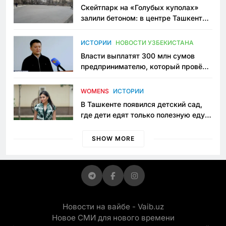
Скейтпарк на «Голубых куполах»
залили бетоном: в центре Ташкента
исчезло ещё одно общественное
пространство
ИСТОРИИ
НОВОСТИ УЗБЕКИСТАНА
Власти выплатят 300 млн сумов
предпринимателю, который провёл
пять лет в тюрьме по незаконному
приговору
WOMENS
ИСТОРИИ
В Ташкенте появился детский сад,
где дети едят только полезную еду.
Его открыла мама, которая устала
просить «кашу без сахара»
SHOW MORE
Новости на вайбе - Vaib.uz
Новое СМИ для нового времени