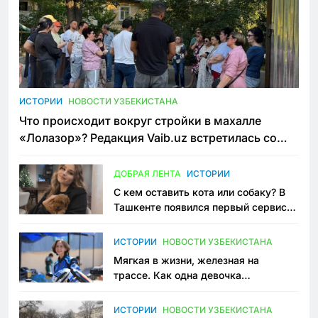
ИСТОРИИ
НОВОСТИ УЗБЕКИСТАНА
Что происходит вокруг стройки в махалле
«Лолазор»? Редакция Vaib.uz встретилась со
всеми сторонами конфликта
ДОБРАЯ ЛЕНТА
ИСТОРИИ
С кем оставить кота или собаку? В
Ташкенте появился первый сервис
зоонянь
ИСТОРИИ
НОВОСТИ УЗБЕКИСТАНА
Мягкая в жизни, железная на
трассе. Как одна девочка
переписывает автоспорт в
Узбекистане
ИСТОРИИ
НОВОСТИ УЗБЕКИСТАНА