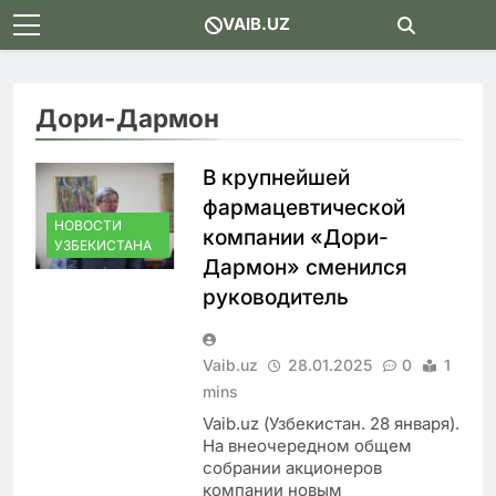
Skip
VAIB.UZ
to
content
Дори-Дармон
В крупнейшей
фармацевтической
НОВОСТИ
компании «Дори-
УЗБЕКИСТАНА
Дармон» сменился
руководитель
Vaib.uz
28.01.2025
0
1
mins
Vaib.uz (Узбекистан. 28 января).
На внеочередном общем
собрании акционеров
компании новым