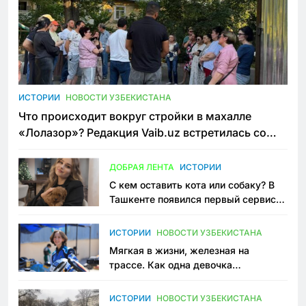
ИСТОРИИ
НОВОСТИ УЗБЕКИСТАНА
Что происходит вокруг стройки в махалле
«Лолазор»? Редакция Vaib.uz встретилась со
всеми сторонами конфликта
ДОБРАЯ ЛЕНТА
ИСТОРИИ
С кем оставить кота или собаку? В
Ташкенте появился первый сервис
зоонянь
ИСТОРИИ
НОВОСТИ УЗБЕКИСТАНА
Мягкая в жизни, железная на
трассе. Как одна девочка
переписывает автоспорт в
Узбекистане
ИСТОРИИ
НОВОСТИ УЗБЕКИСТАНА