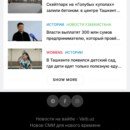
Скейтпарк на «Голубых куполах»
залили бетоном: в центре Ташкента
исчезло ещё одно общественное
пространство
ИСТОРИИ
НОВОСТИ УЗБЕКИСТАНА
Власти выплатят 300 млн сумов
предпринимателю, который провёл
пять лет в тюрьме по незаконному
приговору
WOMENS
ИСТОРИИ
В Ташкенте появился детский сад,
где дети едят только полезную еду.
Его открыла мама, которая устала
просить «кашу без сахара»
SHOW MORE
Новости на вайбе - Vaib.uz
Новое СМИ для нового времени