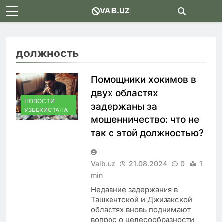
Skip
VAIB.UZ
to
content
должность
Помощники хокимов в
двух областях
НОВОСТИ
задержаны за
УЗБЕКИСТАНА
мошенничество: что не
так с этой должностью?
Vaib.uz
21.08.2024
0
1
min
Недавние задержания в
Ташкентской и Джизакской
областях вновь поднимают
вопрос о целесообразности