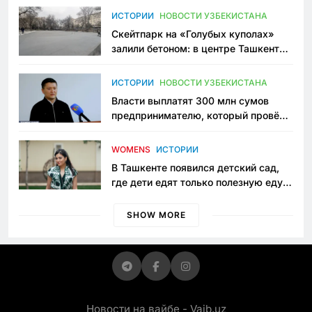
Узбекистане
ИСТОРИИ
НОВОСТИ УЗБЕКИСТАНА
Скейтпарк на «Голубых куполах»
залили бетоном: в центре Ташкента
исчезло ещё одно общественное
пространство
ИСТОРИИ
НОВОСТИ УЗБЕКИСТАНА
Власти выплатят 300 млн сумов
предпринимателю, который провёл
пять лет в тюрьме по незаконному
приговору
WOMENS
ИСТОРИИ
В Ташкенте появился детский сад,
где дети едят только полезную еду.
Его открыла мама, которая устала
просить «кашу без сахара»
SHOW MORE
Новости на вайбе - Vaib.uz