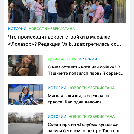
ИСТОРИИ
НОВОСТИ УЗБЕКИСТАНА
Что происходит вокруг стройки в махалле
«Лолазор»? Редакция Vaib.uz встретилась со
всеми сторонами конфликта
ДОБРАЯ ЛЕНТА
ИСТОРИИ
С кем оставить кота или собаку? В
Ташкенте появился первый сервис
зоонянь
ИСТОРИИ
НОВОСТИ УЗБЕКИСТАНА
Мягкая в жизни, железная на
трассе. Как одна девочка
переписывает автоспорт в
Узбекистане
ИСТОРИИ
НОВОСТИ УЗБЕКИСТАНА
Скейтпарк на «Голубых куполах»
залили бетоном: в центре Ташкента