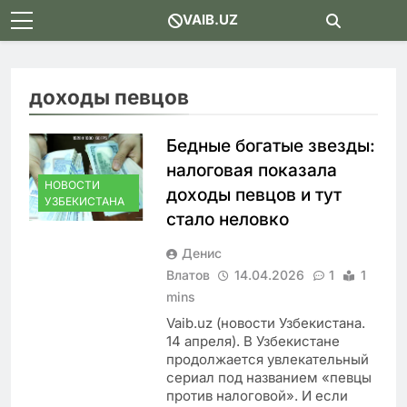
Skip
VAIB.UZ
to
content
доходы певцов
Бедные богатые звезды:
налоговая показала
НОВОСТИ
доходы певцов и тут
УЗБЕКИСТАНА
стало неловко
Денис
Влатов
14.04.2026
1
1
mins
Vaib.uz (новости Узбекистана.
14 апреля). В Узбекистане
продолжается увлекательный
сериал под названием «певцы
против налоговой». И если