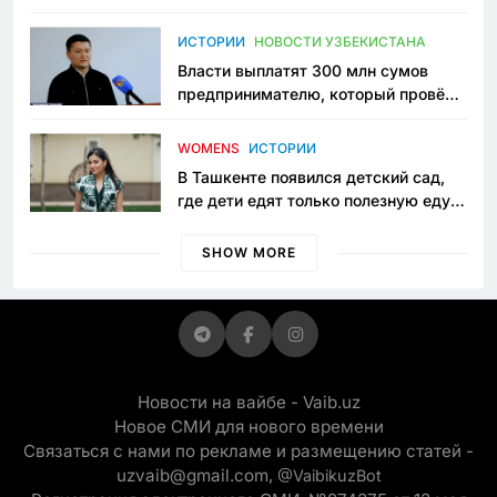
исчезло ещё одно общественное
пространство
ИСТОРИИ
НОВОСТИ УЗБЕКИСТАНА
Власти выплатят 300 млн сумов
предпринимателю, который провёл
пять лет в тюрьме по незаконному
приговору
WOMENS
ИСТОРИИ
В Ташкенте появился детский сад,
где дети едят только полезную еду.
Его открыла мама, которая устала
просить «кашу без сахара»
SHOW MORE
Новости на вайбе - Vaib.uz
Новое СМИ для нового времени
Связаться с нами по рекламе и размещению статей -
uzvaib@gmail.com,
@VaibikuzBot