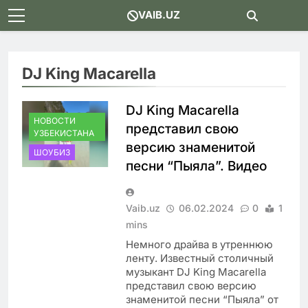
Skip
VAIB.UZ
to
content
DJ King Maсarella
DJ King Maсarella
НОВОСТИ
представил свою
УЗБЕКИСТАНА
версию знаменитой
ШОУБИЗ
песни “Пыяла”. Видео
Vaib.uz
06.02.2024
0
1
mins
Немного драйва в утреннюю
ленту. Известный столичный
музыкант DJ King Maсarella
представил свою версию
знаменитой песни “Пыяла” от