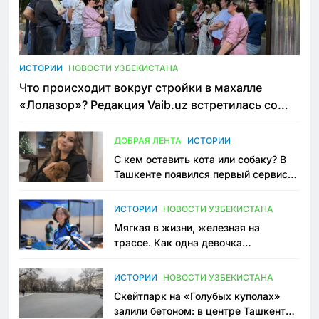
ИСТОРИИ
НОВОСТИ УЗБЕКИСТАНА
Что происходит вокруг стройки в махалле
«Лолазор»? Редакция Vaib.uz встретилась со
всеми сторонами конфликта
ДОБРАЯ ЛЕНТА
ИСТОРИИ
С кем оставить кота или собаку? В
Ташкенте появился первый сервис
зоонянь
ИСТОРИИ
НОВОСТИ УЗБЕКИСТАНА
Мягкая в жизни, железная на
трассе. Как одна девочка
переписывает автоспорт в
Узбекистане
ИСТОРИИ
НОВОСТИ УЗБЕКИСТАНА
Скейтпарк на «Голубых куполах»
залили бетоном: в центре Ташкента