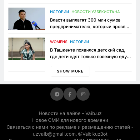
исчезло ещё одно общественное
пространство
ИСТОРИИ
НОВОСТИ УЗБЕКИСТАНА
Власти выплатят 300 млн сумов
предпринимателю, который провёл
пять лет в тюрьме по незаконному
приговору
WOMENS
ИСТОРИИ
В Ташкенте появился детский сад,
где дети едят только полезную еду.
Его открыла мама, которая устала
просить «кашу без сахара»
SHOW MORE
Новости на вайбе - Vaib.uz
Новое СМИ для нового времени
Связаться с нами по рекламе и размещению статей -
uzvaib@gmail.com,
@VaibikuzBot