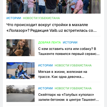
ИСТОРИИ
НОВОСТИ УЗБЕКИСТАНА
Что происходит вокруг стройки в махалле
«Лолазор»? Редакция Vaib.uz встретилась со
всеми сторонами конфликта
ДОБРАЯ ЛЕНТА
ИСТОРИИ
С кем оставить кота или собаку? В
Ташкенте появился первый сервис
зоонянь
ИСТОРИИ
НОВОСТИ УЗБЕКИСТАНА
Мягкая в жизни, железная на
трассе. Как одна девочка
переписывает автоспорт в
Узбекистане
ИСТОРИИ
НОВОСТИ УЗБЕКИСТАНА
Скейтпарк на «Голубых куполах»
залили бетоном: в центре Ташкента
исчезло ещё одно общественное