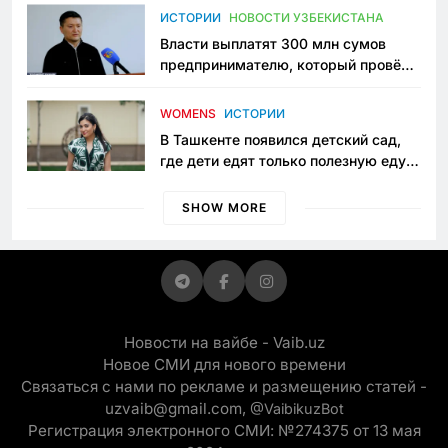
пространство
ИСТОРИИ
НОВОСТИ УЗБЕКИСТАНА
Власти выплатят 300 млн сумов
предпринимателю, который провёл
пять лет в тюрьме по незаконному
приговору
WOMENS
ИСТОРИИ
В Ташкенте появился детский сад,
где дети едят только полезную еду.
Его открыла мама, которая устала
просить «кашу без сахара»
SHOW MORE
Новости на вайбе - Vaib.uz
Новое СМИ для нового времени
Связаться с нами по рекламе и размещению статей -
uzvaib@gmail.com,
@VaibikuzBot
Регистрация электронного СМИ: №274375 от 13 мая