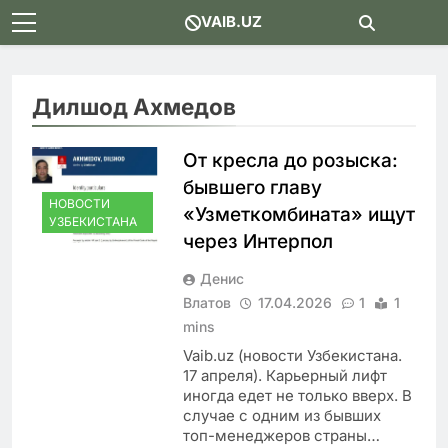
Skip
VAIB.UZ
to
content
Дилшод Ахмедов
От кресла до розыска:
бывшего главу
НОВОСТИ
«Узметкомбината» ищут
УЗБЕКИСТАНА
через Интерпол
Денис
Влатов
17.04.2026
1
1
mins
Vaib.uz (новости Узбекистана.
17 апреля). Карьерный лифт
иногда едет не только вверх. В
случае с одним из бывших
топ-менеджеров страны…