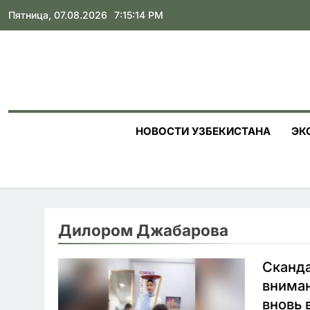
Skip
Пятница, 07.08.2026
7:15:15 PM
to
content
НОВОСТИ УЗБЕКИСТАНА
ЭК
Дилором Джабарова
Сканда
внима
вновь 