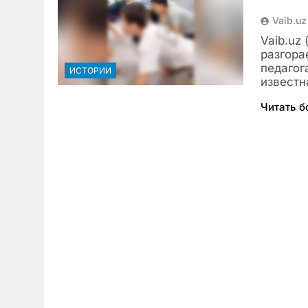
Vaib.uz
Vaib.uz
разгора
педагог
ИСТОРИИ
известн
Читать 