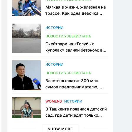
Мягкая в жизни, железная на
трассе. Как одна девочка
переписывает автоспорт в
Узбекистане
ИСТОРИИ
НОВОСТИ УЗБЕКИСТАНА
Скейтпарк на «Голубых
куполах» залили бетоном: в
центре Ташкента исчезло ещё
одно общественное
ИСТОРИИ
пространство
НОВОСТИ УЗБЕКИСТАНА
Власти выплатят 300 млн
сумов предпринимателю,
который провёл пять лет в
тюрьме по незаконному
WOMENS
ИСТОРИИ
приговору
В Ташкенте появился детский
сад, где дети едят только
полезную еду. Его открыла
мама, которая устала просить
SHOW MORE