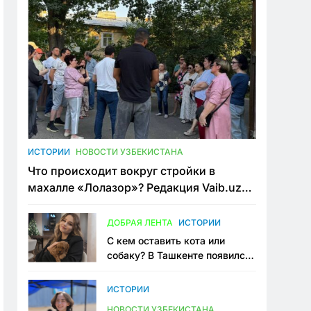
ИСТОРИИ
НОВОСТИ УЗБЕКИСТАНА
Что происходит вокруг стройки в
махалле «Лолазор»? Редакция Vaib.uz
встретилась со всеми сторонами
конфликта
ДОБРАЯ ЛЕНТА
ИСТОРИИ
С кем оставить кота или
собаку? В Ташкенте появился
первый сервис зоонянь
ИСТОРИИ
НОВОСТИ УЗБЕКИСТАНА