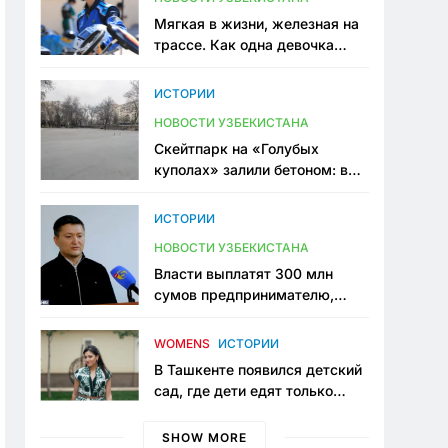
Мягкая в жизни, железная на
трассе. Как одна девочка
переписывает автоспорт в
Узбекистане
ИСТОРИИ
НОВОСТИ УЗБЕКИСТАНА
Скейтпарк на «Голубых
куполах» залили бетоном: в
центре Ташкента исчезло ещё
одно общественное
ИСТОРИИ
пространство
НОВОСТИ УЗБЕКИСТАНА
Власти выплатят 300 млн
сумов предпринимателю,
который провёл пять лет в
тюрьме по незаконному
WOMENS
ИСТОРИИ
приговору
В Ташкенте появился детский
сад, где дети едят только
полезную еду. Его открыла
мама, которая устала просить
SHOW MORE