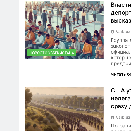
Власти
депорт
высказ
Vaib.uz
Группа 
законоп
официал
НОВОСТИ УЗБЕКИСТАНА
которые
предпр
Читать 
США у
нелега
сразу 
Vaib.uz
Пограни