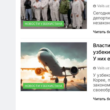
Vaib.uz
Сегодня
депорти
незакон
НОВОСТИ УЗБЕКИСТАНА
Читать 
Власт
узбеки
У них 
Vaib.uz
У узбек
Корее, 
законом
НОВОСТИ УЗБЕКИСТАНА
своеоб
Читать 