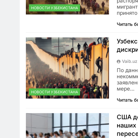
распоря
мигрант
НОВОСТИ УЗБЕКИСТАНА
принято
Читать 
Узбекс
дискр
Vaib.uz
По данн
некомме
заявлен
мере…
НОВОСТИ УЗБЕКИСТАНА
Читать 
США де
наших 
перес