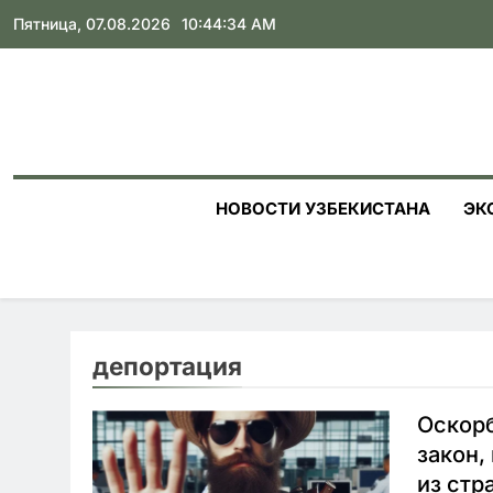
Skip
Пятница, 07.08.2026
10:44:35 AM
to
content
НОВОСТИ УЗБЕКИСТАНА
ЭК
депортация
Оскорб
закон,
из стр