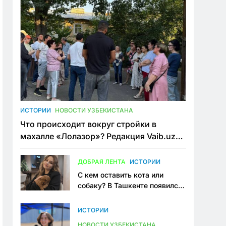
ИСТОРИИ
НОВОСТИ УЗБЕКИСТАНА
Что происходит вокруг стройки в
махалле «Лолазор»? Редакция Vaib.uz
встретилась со всеми сторонами
конфликта
ДОБРАЯ ЛЕНТА
ИСТОРИИ
С кем оставить кота или
собаку? В Ташкенте появился
первый сервис зоонянь
ИСТОРИИ
НОВОСТИ УЗБЕКИСТАНА