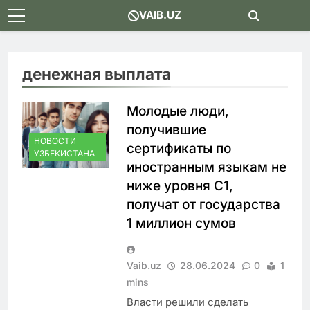
Skip
VAIB.UZ
to
content
денежная выплата
Молодые люди,
получившие
НОВОСТИ
сертификаты по
УЗБЕКИСТАНА
иностранным языкам не
ниже уровня С1,
получат от государства
1 миллион сумов
Vaib.uz
28.06.2024
0
1
mins
Власти решили сделать