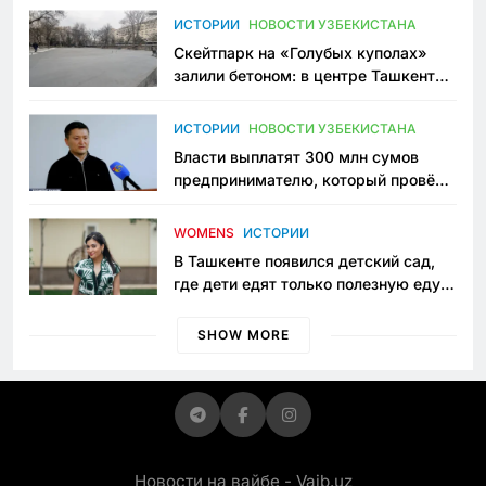
Узбекистане
ИСТОРИИ
НОВОСТИ УЗБЕКИСТАНА
Скейтпарк на «Голубых куполах»
залили бетоном: в центре Ташкента
исчезло ещё одно общественное
пространство
ИСТОРИИ
НОВОСТИ УЗБЕКИСТАНА
Власти выплатят 300 млн сумов
предпринимателю, который провёл
пять лет в тюрьме по незаконному
приговору
WOMENS
ИСТОРИИ
В Ташкенте появился детский сад,
где дети едят только полезную еду.
Его открыла мама, которая устала
просить «кашу без сахара»
SHOW MORE
Новости на вайбе - Vaib.uz