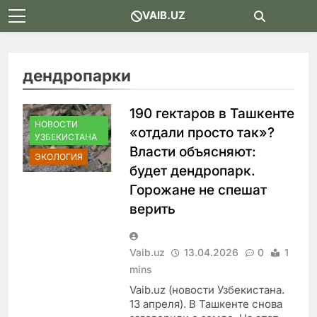
Skip
VAIB.UZ
to
content
дендропарки
190 гектаров в Ташкенте
НОВОСТИ
«отдали просто так»?
УЗБЕКИСТАНА
Власти объясняют:
ЭКОЛОГИЯ
будет дендропарк.
Горожане не спешат
верить
Vaib.uz
13.04.2026
0
1
mins
Vaib.uz (новости Узбекистана.
13 апреля). В Ташкенте снова