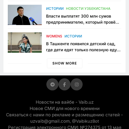
исчезло ещё одно общественное
пространство
ИСТОРИИ
НОВОСТИ УЗБЕКИСТАНА
Власти выплатят 300 млн сумов
предпринимателю, который провёл
пять лет в тюрьме по незаконному
приговору
WOMENS
ИСТОРИИ
В Ташкенте появился детский сад,
где дети едят только полезную еду.
Его открыла мама, которая устала
просить «кашу без сахара»
SHOW MORE
Новости на вайбе - Vaib.uz
Новое СМИ для нового времени
Связаться с нами по рекламе и размещению статей -
uzvaib@gmail.com,
@VaibikuzBot
Регистрация электронного СМИ: №274375 от 13 мая