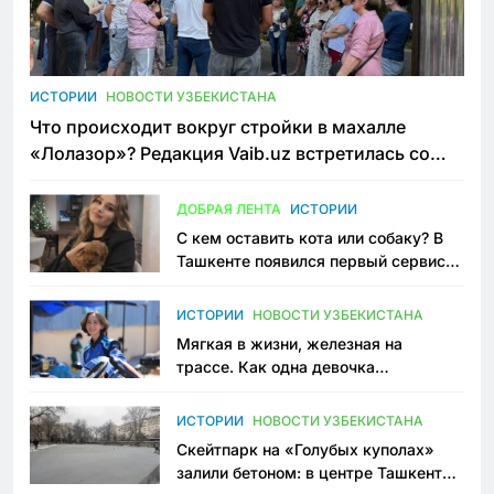
ИСТОРИИ
НОВОСТИ УЗБЕКИСТАНА
Что происходит вокруг стройки в махалле
«Лолазор»? Редакция Vaib.uz встретилась со
всеми сторонами конфликта
ДОБРАЯ ЛЕНТА
ИСТОРИИ
С кем оставить кота или собаку? В
Ташкенте появился первый сервис
зоонянь
ИСТОРИИ
НОВОСТИ УЗБЕКИСТАНА
Мягкая в жизни, железная на
трассе. Как одна девочка
переписывает автоспорт в
Узбекистане
ИСТОРИИ
НОВОСТИ УЗБЕКИСТАНА
Скейтпарк на «Голубых куполах»
залили бетоном: в центре Ташкента