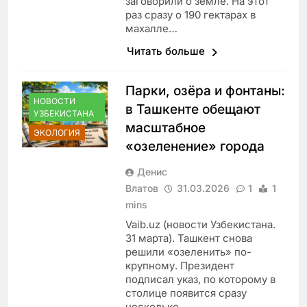
заговорили о земле. На этот
раз сразу о 190 гектарах в
махалле…
Читать больше
Парки, озёра и фонтаны:
НОВОСТИ
в Ташкенте обещают
УЗБЕКИСТАНА
масштабное
ЭКОЛОГИЯ
«озеленение» города
Денис
Влатов
31.03.2026
1
1
mins
Vaib.uz (новости Узбекистана.
31 марта). Ташкент снова
решили «озеленить» по-
крупному. Президент
подписал указ, по которому в
столице появится сразу
несколько…