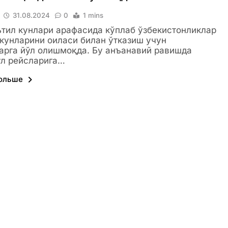
31.08.2024
0
1 mins
ътил кунлари арафасида кўплаб ўзбекистонликлар
кунларини оиласи билан ўтказиш учун
арга йўл олишмоқда. Бу анъанавий равишда
ўл рейсларига…
больше