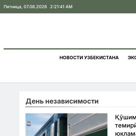
Skip
Пятница, 07.08.2026
2:21:42 AM
to
content
НОВОСТИ УЗБЕКИСТАНА
ЭК
День независимости
Қўшимч
темирй
юклама