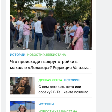
ИСТОРИИ
НОВОСТИ УЗБЕКИСТАНА
Что происходит вокруг стройки в
махалле «Лолазор»? Редакция Vaib.uz
встретилась со всеми сторонами
конфликта
ДОБРАЯ ЛЕНТА
ИСТОРИИ
С кем оставить кота или
собаку? В Ташкенте появился
первый сервис зоонянь
ИСТОРИИ
НОВОСТИ УЗБЕКИСТАНА