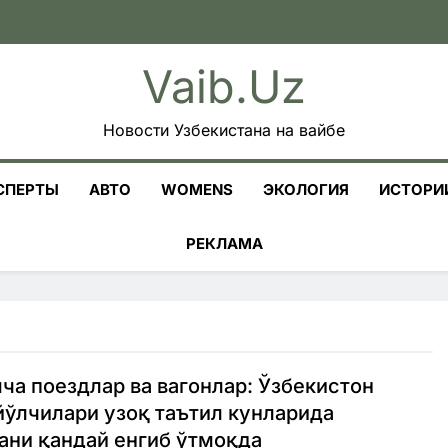
Vaib.uz
Новости Узбекистана на вайбе
СПЕРТЫ
АВТО
WOMENS
ЭКОЛОГИЯ
ИСТОРИ
РЕКЛАМА
а поездлар ва вагонлар: Ўзбекистон
ўлчилари узоқ таътил кунларида
ни қандай енгиб ўтмоқда