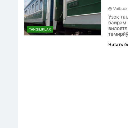
Vaib.uz
Узоқ та
байрам 
вилоятл
YANGILIKLAR
темирй
Читать 