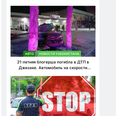
о резком ужесточении наказаний для
нарушителей ПДД
АВТО
НОВОСТИ УЗБЕКИСТАНА
21-летняя блогерша погибла в ДТП в
Джизаке. Автомобиль на скорости
врезался в дерево