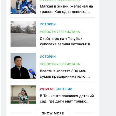
Мягкая в жизни, железная на
трассе. Как одна девочка
переписывает автоспорт в
Узбекистане
ИСТОРИИ
НОВОСТИ УЗБЕКИСТАНА
Скейтпарк на «Голубых
куполах» залили бетоном: в
центре Ташкента исчезло ещё
одно общественное
ИСТОРИИ
пространство
НОВОСТИ УЗБЕКИСТАНА
Власти выплатят 300 млн
сумов предпринимателю,
который провёл пять лет в
тюрьме по незаконному
WOMENS
ИСТОРИИ
приговору
В Ташкенте появился детский
сад, где дети едят только
полезную еду. Его открыла
мама, которая устала просить
SHOW MORE