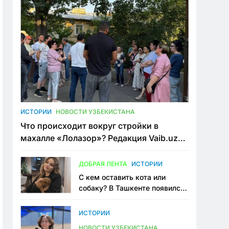
ИСТОРИИ
НОВОСТИ УЗБЕКИСТАНА
Что происходит вокруг стройки в
махалле «Лолазор»? Редакция Vaib.uz
встретилась со всеми сторонами
конфликта
ДОБРАЯ ЛЕНТА
ИСТОРИИ
С кем оставить кота или
собаку? В Ташкенте появился
первый сервис зоонянь
ИСТОРИИ
НОВОСТИ УЗБЕКИСТАНА