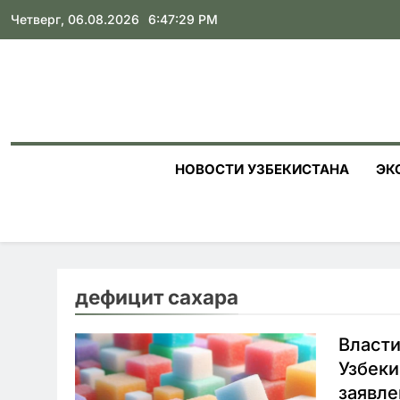
Skip
Четверг, 06.08.2026
6:47:30 PM
to
content
НОВОСТИ УЗБЕКИСТАНА
ЭК
дефицит сахара
Власти
Узбеки
заявле