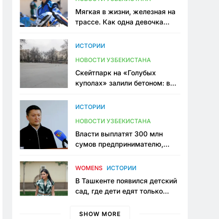
Мягкая в жизни, железная на
трассе. Как одна девочка
переписывает автоспорт в
Узбекистане
ИСТОРИИ
НОВОСТИ УЗБЕКИСТАНА
Скейтпарк на «Голубых
куполах» залили бетоном: в
центре Ташкента исчезло ещё
одно общественное
ИСТОРИИ
пространство
НОВОСТИ УЗБЕКИСТАНА
Власти выплатят 300 млн
сумов предпринимателю,
который провёл пять лет в
тюрьме по незаконному
WOMENS
ИСТОРИИ
приговору
В Ташкенте появился детский
сад, где дети едят только
полезную еду. Его открыла
мама, которая устала просить
SHOW MORE