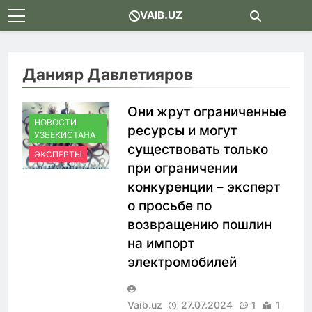
Skip
VAIB.UZ
to
content
Данияр Давлетияров
Они жрут ограниченные
НОВОСТИ
ресурсы и могут
УЗБЕКИСТАНА
существовать только
ЭКСПЕРТЫ
при ограничении
конкуренции – эксперт
о просьбе по
возвращению пошлин
на импорт
электромобилей
Vaib.uz
27.07.2024
1
1