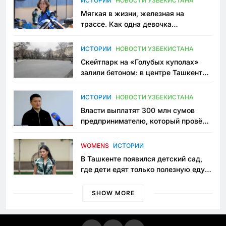
ИСТОРИИ
НОВОСТИ УЗБЕКИСТАНА
Мягкая в жизни, железная на
трассе. Как одна девочка
переписывает автоспорт в
Узбекистане
ИСТОРИИ
НОВОСТИ УЗБЕКИСТАНА
Скейтпарк на «Голубых куполах»
залили бетоном: в центре Ташкента
исчезло ещё одно общественное
пространство
ИСТОРИИ
НОВОСТИ УЗБЕКИСТАНА
Власти выплатят 300 млн сумов
предпринимателю, который провёл
пять лет в тюрьме по незаконному
приговору
WOMENS
ИСТОРИИ
В Ташкенте появился детский сад,
где дети едят только полезную еду.
Его открыла мама, которая устала
просить «кашу без сахара»
SHOW MORE