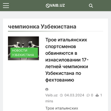
Skip
VAIB.UZ
to
content
чемпионка Узбекистана
Трое итальянских
спортсменов
НОВОСТИ
обвиняются в
УЗБЕКИСТАНА
изнасиловании 17-
летней чемпионки
Узбекистана по
фехтованию
Vaib.uz
04.03.2024
0
1
mins
Трое итальянских