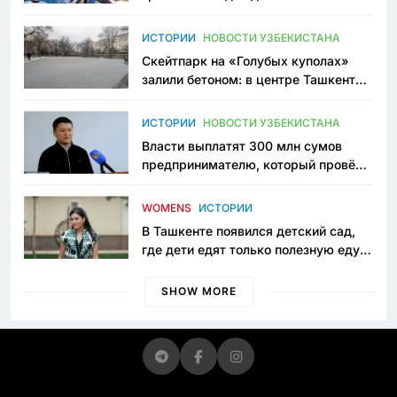
переписывает автоспорт в
Узбекистане
ИСТОРИИ
НОВОСТИ УЗБЕКИСТАНА
Скейтпарк на «Голубых куполах»
залили бетоном: в центре Ташкента
исчезло ещё одно общественное
пространство
ИСТОРИИ
НОВОСТИ УЗБЕКИСТАНА
Власти выплатят 300 млн сумов
предпринимателю, который провёл
пять лет в тюрьме по незаконному
приговору
WOMENS
ИСТОРИИ
В Ташкенте появился детский сад,
где дети едят только полезную еду.
Его открыла мама, которая устала
просить «кашу без сахара»
SHOW MORE