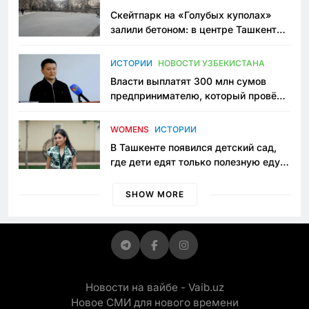
Скейтпарк на «Голубых куполах»
залили бетоном: в центре Ташкента
исчезло ещё одно общественное
пространство
ИСТОРИИ
НОВОСТИ УЗБЕКИСТАНА
Власти выплатят 300 млн сумов
предпринимателю, который провёл
пять лет в тюрьме по незаконному
приговору
WOMENS
ИСТОРИИ
В Ташкенте появился детский сад,
где дети едят только полезную еду.
Его открыла мама, которая устала
просить «кашу без сахара»
SHOW MORE
Новости на вайбе - Vaib.uz
Новое СМИ для нового времени