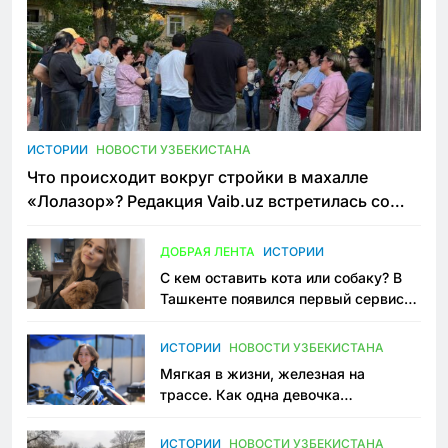
ИСТОРИИ
НОВОСТИ УЗБЕКИСТАНА
Что происходит вокруг стройки в махалле
«Лолазор»? Редакция Vaib.uz встретилась со
всеми сторонами конфликта
ДОБРАЯ ЛЕНТА
ИСТОРИИ
С кем оставить кота или собаку? В
Ташкенте появился первый сервис
зоонянь
ИСТОРИИ
НОВОСТИ УЗБЕКИСТАНА
Мягкая в жизни, железная на
трассе. Как одна девочка
переписывает автоспорт в
Узбекистане
ИСТОРИИ
НОВОСТИ УЗБЕКИСТАНА