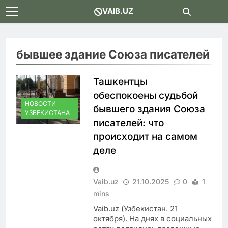
Skip
VAIB.UZ
to
content
бывшее здание Союза писателей
Ташкентцы
обеспокоены судьбой
НОВОСТИ
бывшего здания Союза
УЗБЕКИСТАНА
писателей: что
происходит на самом
деле
Vaib.uz
21.10.2025
0
1
mins
Vaib.uz (Узбекистан. 21
октября). На днях в социальных