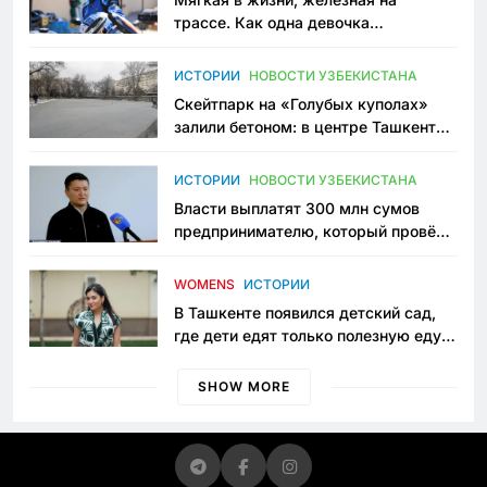
трассе. Как одна девочка
переписывает автоспорт в
Узбекистане
ИСТОРИИ
НОВОСТИ УЗБЕКИСТАНА
Скейтпарк на «Голубых куполах»
залили бетоном: в центре Ташкента
исчезло ещё одно общественное
пространство
ИСТОРИИ
НОВОСТИ УЗБЕКИСТАНА
Власти выплатят 300 млн сумов
предпринимателю, который провёл
пять лет в тюрьме по незаконному
приговору
WOMENS
ИСТОРИИ
В Ташкенте появился детский сад,
где дети едят только полезную еду.
Его открыла мама, которая устала
просить «кашу без сахара»
SHOW MORE