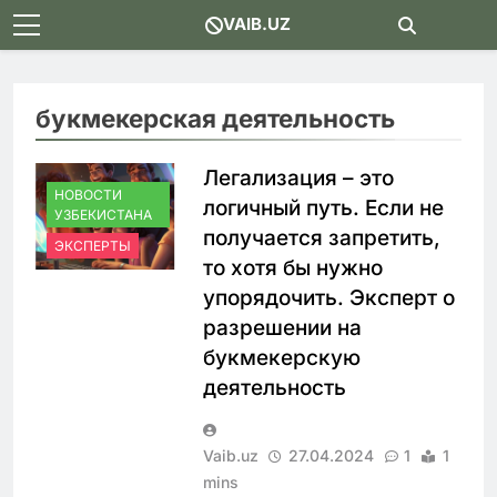
Skip
VAIB.UZ
to
content
букмекерская деятельность
Легализация – это
НОВОСТИ
логичный путь. Если не
УЗБЕКИСТАНА
получается запретить,
ЭКСПЕРТЫ
то хотя бы нужно
упорядочить. Эксперт о
разрешении на
букмекерскую
деятельность
Vaib.uz
27.04.2024
1
1
mins