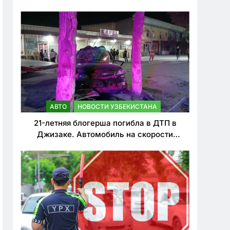
о резком ужесточении наказаний для
нарушителей ПДД
АВТО
НОВОСТИ УЗБЕКИСТАНА
21-летняя блогерша погибла в ДТП в
Джизаке. Автомобиль на скорости
врезался в дерево