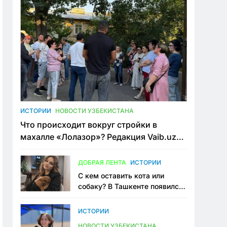
ИСТОРИИ
НОВОСТИ УЗБЕКИСТАНА
Что происходит вокруг стройки в
махалле «Лолазор»? Редакция Vaib.uz
встретилась со всеми сторонами
конфликта
ДОБРАЯ ЛЕНТА
ИСТОРИИ
С кем оставить кота или
собаку? В Ташкенте появился
первый сервис зоонянь
ИСТОРИИ
НОВОСТИ УЗБЕКИСТАНА