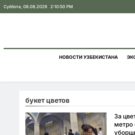
Skip
Суббота, 08.08.2026
2:10:51 PM
to
content
НОВОСТИ УЗБЕКИСТАНА
ЭК
букет цветов
За цве
метро
уборщи