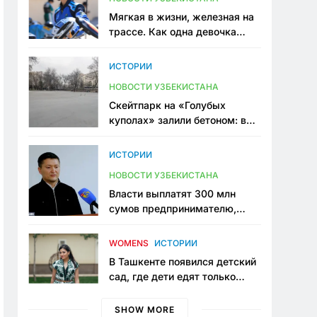
Мягкая в жизни, железная на
трассе. Как одна девочка
переписывает автоспорт в
Узбекистане
ИСТОРИИ
НОВОСТИ УЗБЕКИСТАНА
Скейтпарк на «Голубых
куполах» залили бетоном: в
центре Ташкента исчезло ещё
одно общественное
ИСТОРИИ
пространство
НОВОСТИ УЗБЕКИСТАНА
Власти выплатят 300 млн
сумов предпринимателю,
который провёл пять лет в
тюрьме по незаконному
WOMENS
ИСТОРИИ
приговору
В Ташкенте появился детский
сад, где дети едят только
полезную еду. Его открыла
мама, которая устала просить
SHOW MORE