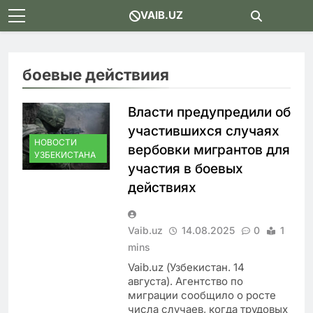
Skip
VAIB.UZ
to
content
боевые действиия
Власти предупредили об
участившихся случаях
НОВОСТИ
вербовки мигрантов для
УЗБЕКИСТАНА
участия в боевых
действиях
Vaib.uz
14.08.2025
0
1
mins
Vaib.uz (Узбекистан. 14
августа). Агентство по
миграции сообщило о росте
числа случаев, когда трудовых