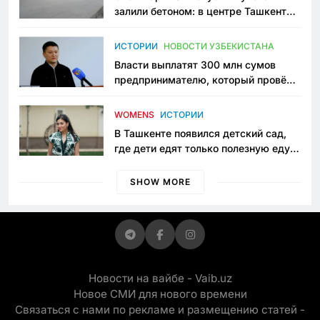
залили бетоном: в центре Ташкента
исчезло ещё одно общественное
пространство
ИСТОРИИ
НОВОСТИ УЗБЕКИСТАНА
Власти выплатят 300 млн сумов
предпринимателю, который провёл
пять лет в тюрьме по незаконному
приговору
WOMENS
ИСТОРИИ
В Ташкенте появился детский сад,
где дети едят только полезную еду.
Его открыла мама, которая устала
просить «кашу без сахара»
SHOW MORE
Новости на вайбе - Vaib.uz
Новое СМИ для нового времени
Связаться с нами по рекламе и размещению статей -