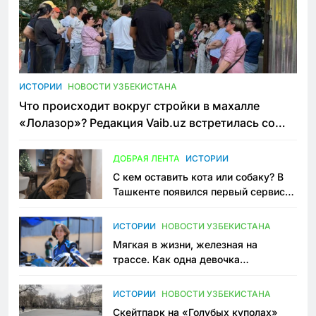
ИСТОРИИ
НОВОСТИ УЗБЕКИСТАНА
Что происходит вокруг стройки в махалле
«Лолазор»? Редакция Vaib.uz встретилась со
всеми сторонами конфликта
ДОБРАЯ ЛЕНТА
ИСТОРИИ
С кем оставить кота или собаку? В
Ташкенте появился первый сервис
зоонянь
ИСТОРИИ
НОВОСТИ УЗБЕКИСТАНА
Мягкая в жизни, железная на
трассе. Как одна девочка
переписывает автоспорт в
Узбекистане
ИСТОРИИ
НОВОСТИ УЗБЕКИСТАНА
Скейтпарк на «Голубых куполах»