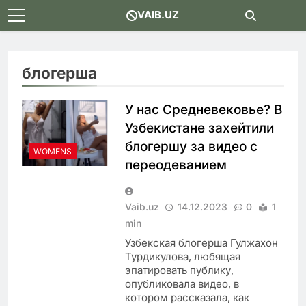
Skip
VAIB.UZ
to
content
блогерша
У нас Средневековье? В
Узбекистане захейтили
блогершу за видео с
WOMENS
переодеванием
Vaib.uz
14.12.2023
0
1
min
Узбекская блогерша Гулжахон
Турдикулова, любящая
эпатировать публику,
опубликовала видео, в
котором рассказала, как