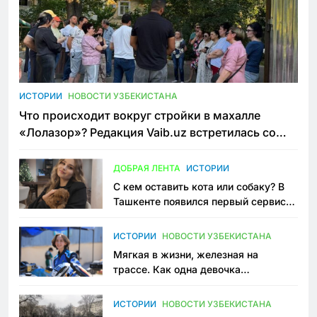
ИСТОРИИ
НОВОСТИ УЗБЕКИСТАНА
Что происходит вокруг стройки в махалле
«Лолазор»? Редакция Vaib.uz встретилась со
всеми сторонами конфликта
ДОБРАЯ ЛЕНТА
ИСТОРИИ
С кем оставить кота или собаку? В
Ташкенте появился первый сервис
зоонянь
ИСТОРИИ
НОВОСТИ УЗБЕКИСТАНА
Мягкая в жизни, железная на
трассе. Как одна девочка
переписывает автоспорт в
Узбекистане
ИСТОРИИ
НОВОСТИ УЗБЕКИСТАНА