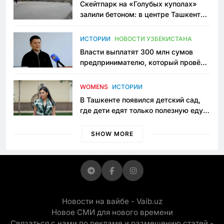
Скейтпарк на «Голубых куполах»
залили бетоном: в центре Ташкента
исчезло ещё одно общественное
пространство
ИСТОРИИ
НОВОСТИ УЗБЕКИСТАНА
Власти выплатят 300 млн сумов
предпринимателю, который провёл
пять лет в тюрьме по незаконному
приговору
WOMENS
ИСТОРИИ
В Ташкенте появился детский сад,
где дети едят только полезную еду.
Его открыла мама, которая устала
просить «кашу без сахара»
SHOW MORE
Новости на вайбе - Vaib.uz
Новое СМИ для нового времени
Связаться с нами по рекламе и размещению статей -