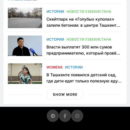
переписывает автоспорт в
Узбекистане
ИСТОРИИ
НОВОСТИ УЗБЕКИСТАНА
Скейтпарк на «Голубых куполах»
залили бетоном: в центре Ташкента
исчезло ещё одно общественное
пространство
ИСТОРИИ
НОВОСТИ УЗБЕКИСТАНА
Власти выплатят 300 млн сумов
предпринимателю, который провёл
пять лет в тюрьме по незаконному
приговору
WOMENS
ИСТОРИИ
В Ташкенте появился детский сад,
где дети едят только полезную еду.
Его открыла мама, которая устала
просить «кашу без сахара»
SHOW MORE