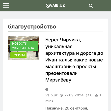
Skip
VAIB.UZ
to
content
благоустройство
Берег Чирчика,
НОВОСТИ
уникальная
УЗБЕКИСТАНА
архитектура и дорога до
ТУРИЗМ
Ичан-калы: какие новые
масштабные проекты
презентовали
Мирзиёеву
Vaib.uz
27.09.2024
0
1
mins
Накануне, 26 сентября,