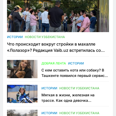
ИСТОРИИ
НОВОСТИ УЗБЕКИСТАНА
Что происходит вокруг стройки в махалле
«Лолазор»? Редакция Vaib.uz встретилась со
всеми сторонами конфликта
ДОБРАЯ ЛЕНТА
ИСТОРИИ
С кем оставить кота или собаку? В
Ташкенте появился первый сервис
зоонянь
ИСТОРИИ
НОВОСТИ УЗБЕКИСТАНА
Мягкая в жизни, железная на
трассе. Как одна девочка
переписывает автоспорт в
Узбекистане
ИСТОРИИ
НОВОСТИ УЗБЕКИСТАНА