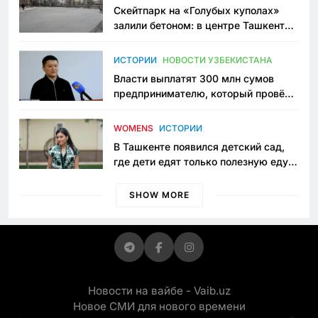
Скейтпарк на «Голубых куполах»
залили бетоном: в центре Ташкента
исчезло ещё одно общественное
пространство
ИСТОРИИ
НОВОСТИ УЗБЕКИСТАНА
Власти выплатят 300 млн сумов
предпринимателю, который провёл
пять лет в тюрьме по незаконному
приговору
WOMENS
ИСТОРИИ
В Ташкенте появился детский сад,
где дети едят только полезную еду.
Его открыла мама, которая устала
просить «кашу без сахара»
SHOW MORE
Новости на вайбе - Vaib.uz
Новое СМИ для нового времени