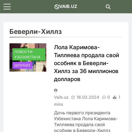
Skip
VAIB.UZ
to
content
Беверли-Хиллз
Лола Каримова-
НОВОСТИ
Тилляева продала свой
УЗБЕКИСТАНА
особняк в Беверли-
ШОУБИЗ
Хиллз за 36 миллионов
долларов
Vaib.uz
16.02.2024
0
1
mins
Дочь первого президента
Узбекистана Лола Каримова-
Тилляева продала свой
особняк в Беверли-Хиллз