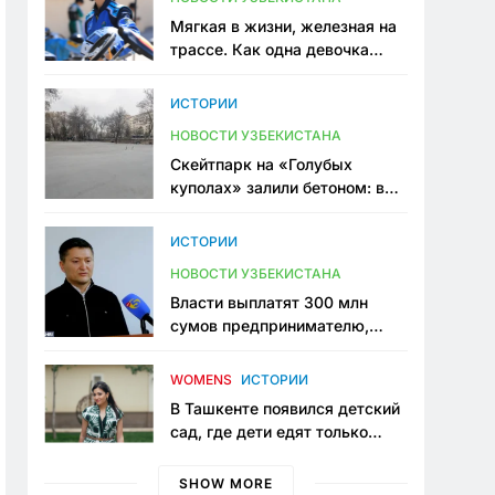
Мягкая в жизни, железная на
трассе. Как одна девочка
переписывает автоспорт в
Узбекистане
ИСТОРИИ
НОВОСТИ УЗБЕКИСТАНА
Скейтпарк на «Голубых
куполах» залили бетоном: в
центре Ташкента исчезло ещё
одно общественное
ИСТОРИИ
пространство
НОВОСТИ УЗБЕКИСТАНА
Власти выплатят 300 млн
сумов предпринимателю,
который провёл пять лет в
тюрьме по незаконному
WOMENS
ИСТОРИИ
приговору
В Ташкенте появился детский
сад, где дети едят только
полезную еду. Его открыла
мама, которая устала просить
SHOW MORE