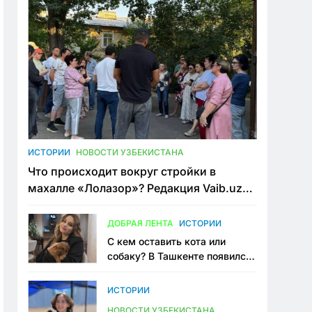
ИСТОРИИ
НОВОСТИ УЗБЕКИСТАНА
Что происходит вокруг стройки в
махалле «Лолазор»? Редакция Vaib.uz
встретилась со всеми сторонами
конфликта
ДОБРАЯ ЛЕНТА
ИСТОРИИ
С кем оставить кота или
собаку? В Ташкенте появился
первый сервис зоонянь
ИСТОРИИ
НОВОСТИ УЗБЕКИСТАНА