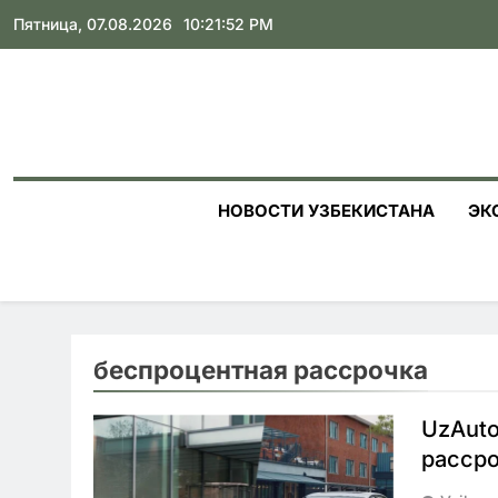
Skip
Пятница, 07.08.2026
10:21:53 PM
to
content
НОВОСТИ УЗБЕКИСТАНА
ЭК
беспроцентная рассрочка
UzAuto
рассро