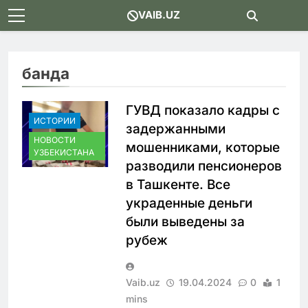
Skip
VAIB.UZ
to
content
банда
ГУВД показало кадры с
ИСТОРИИ
задержанными
НОВОСТИ
мошенниками, которые
УЗБЕКИСТАНА
разводили пенсионеров
в Ташкенте. Все
украденные деньги
были выведены за
рубеж
Vaib.uz
19.04.2024
0
1
mins