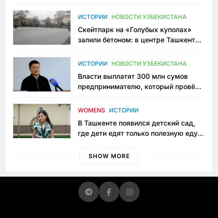
переписывает автоспорт в
Узбекистане
ИСТОРИИ
НОВОСТИ УЗБЕКИСТАНА
Скейтпарк на «Голубых куполах»
залили бетоном: в центре Ташкента
исчезло ещё одно общественное
пространство
ИСТОРИИ
НОВОСТИ УЗБЕКИСТАНА
Власти выплатят 300 млн сумов
предпринимателю, который провёл
пять лет в тюрьме по незаконному
приговору
WOMENS
ИСТОРИИ
В Ташкенте появился детский сад,
где дети едят только полезную еду.
Его открыла мама, которая устала
просить «кашу без сахара»
SHOW MORE