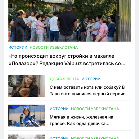
ИСТОРИИ
НОВОСТИ УЗБЕКИСТАНА
Что происходит вокруг стройки в махалле
«Лолазор»? Редакция Vaib.uz встретилась со
всеми сторонами конфликта
ДОБРАЯ ЛЕНТА
ИСТОРИИ
С кем оставить кота или собаку? В
Ташкенте появился первый сервис
зоонянь
ИСТОРИИ
НОВОСТИ УЗБЕКИСТАНА
Мягкая в жизни, железная на
трассе. Как одна девочка
переписывает автоспорт в
Узбекистане
ИСТОРИИ
НОВОСТИ УЗБЕКИСТАНА