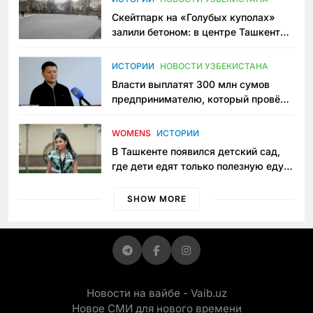
Скейтпарк на «Голубых куполах»
залили бетоном: в центре Ташкента
исчезло ещё одно общественное
пространство
ИСТОРИИ
НОВОСТИ УЗБЕКИСТАНА
Власти выплатят 300 млн сумов
предпринимателю, который провёл
пять лет в тюрьме по незаконному
приговору
WOMENS
ИСТОРИИ
В Ташкенте появился детский сад,
где дети едят только полезную еду.
Его открыла мама, которая устала
просить «кашу без сахара»
SHOW MORE
Новости на вайбе - Vaib.uz
Новое СМИ для нового времени