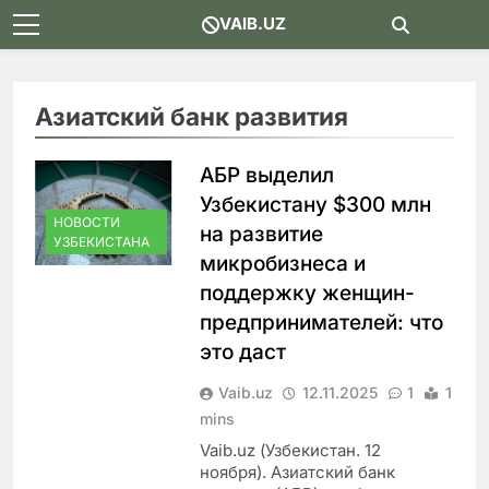
Skip
VAIB.UZ
to
content
Азиатский банк развития
АБР выделил
Узбекистану $300 млн
НОВОСТИ
на развитие
УЗБЕКИСТАНА
микробизнеса и
поддержку женщин-
предпринимателей: что
это даст
Vaib.uz
12.11.2025
1
1
mins
Vaib.uz (Узбекистан. 12
ноября). Азиатский банк