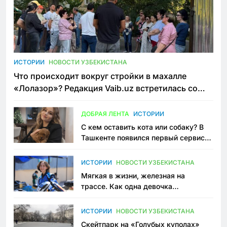
ИСТОРИИ
НОВОСТИ УЗБЕКИСТАНА
Что происходит вокруг стройки в махалле
«Лолазор»? Редакция Vaib.uz встретилась со
всеми сторонами конфликта
ДОБРАЯ ЛЕНТА
ИСТОРИИ
С кем оставить кота или собаку? В
Ташкенте появился первый сервис
зоонянь
ИСТОРИИ
НОВОСТИ УЗБЕКИСТАНА
Мягкая в жизни, железная на
трассе. Как одна девочка
переписывает автоспорт в
Узбекистане
ИСТОРИИ
НОВОСТИ УЗБЕКИСТАНА
Скейтпарк на «Голубых куполах»