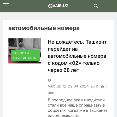
Skip
VAIB.UZ
to
content
автомобильные номера
Не дождётесь. Ташкент
перейдет на
НОВОСТИ
автомобильные номера
УЗБЕКИСТАНА
с кодом «02» только
через 68 лет
Vaib.uz
22.04.2024
0
1
min
В последнее время водители
стали все чаще спрашивать в
соцсетях, когда же в Ташкенте
начнут выдавать