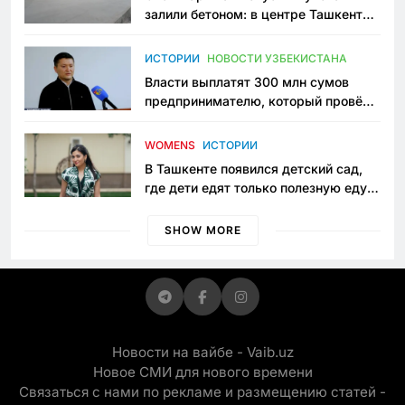
залили бетоном: в центре Ташкента
исчезло ещё одно общественное
пространство
ИСТОРИИ
НОВОСТИ УЗБЕКИСТАНА
Власти выплатят 300 млн сумов
предпринимателю, который провёл
пять лет в тюрьме по незаконному
приговору
WOMENS
ИСТОРИИ
В Ташкенте появился детский сад,
где дети едят только полезную еду.
Его открыла мама, которая устала
просить «кашу без сахара»
SHOW MORE
Новости на вайбе - Vaib.uz
Новое СМИ для нового времени
Связаться с нами по рекламе и размещению статей -