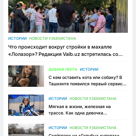
ИСТОРИИ
НОВОСТИ УЗБЕКИСТАНА
Что происходит вокруг стройки в махалле
«Лолазор»? Редакция Vaib.uz встретилась со
всеми сторонами конфликта
ДОБРАЯ ЛЕНТА
ИСТОРИИ
С кем оставить кота или собаку? В
Ташкенте появился первый сервис
зоонянь
ИСТОРИИ
НОВОСТИ УЗБЕКИСТАНА
Мягкая в жизни, железная на
трассе. Как одна девочка
переписывает автоспорт в
Узбекистане
ИСТОРИИ
НОВОСТИ УЗБЕКИСТАНА
Скейтпарк на «Голубых куполах»