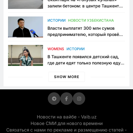
залили бетоном: в центре Ташкента
исчезло ещё одно общественное
пространство
ИСТОРИИ
НОВОСТИ УЗБЕКИСТАНА
Власти выплатят 300 млн сумов
предпринимателю, который провёл
пять лет в тюрьме по незаконному
приговору
WOMENS
ИСТОРИИ
В Ташкенте появился детский сад,
где дети едят только полезную еду.
Его открыла мама, которая устала
просить «кашу без сахара»
SHOW MORE
Новости на вайбе - Vaib.uz
Новое СМИ для нового времени
Связаться с нами по рекламе и размещению статей -