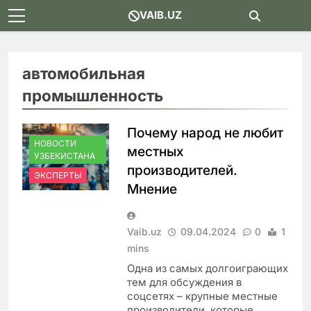
Skip
VAIB.UZ
to
content
автомобильная
промышленность
Почему народ не любит
НОВОСТИ
местных
УЗБЕКИСТАНА
производителей.
ЭКСПЕРТЫ
Мнение
Vaib.uz
09.04.2024
0
1
mins
Одна из самых долгоиграющих
тем для обсуждения в
соцсетях – крупные местные
производители, которые,