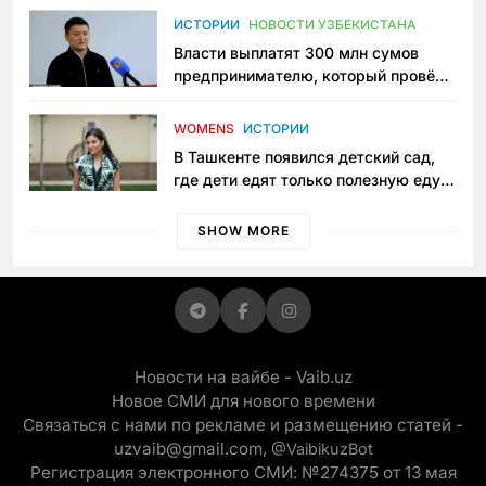
пространство
ИСТОРИИ
НОВОСТИ УЗБЕКИСТАНА
Власти выплатят 300 млн сумов
предпринимателю, который провёл
пять лет в тюрьме по незаконному
приговору
WOMENS
ИСТОРИИ
В Ташкенте появился детский сад,
где дети едят только полезную еду.
Его открыла мама, которая устала
просить «кашу без сахара»
SHOW MORE
Новости на вайбе - Vaib.uz
Новое СМИ для нового времени
Связаться с нами по рекламе и размещению статей -
uzvaib@gmail.com,
@VaibikuzBot
Регистрация электронного СМИ: №274375 от 13 мая