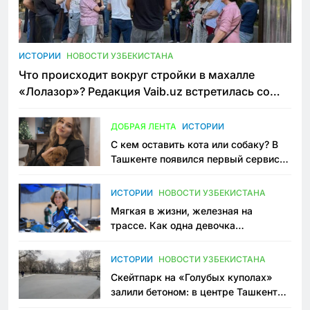
ИСТОРИИ
НОВОСТИ УЗБЕКИСТАНА
Что происходит вокруг стройки в махалле
«Лолазор»? Редакция Vaib.uz встретилась со
всеми сторонами конфликта
ДОБРАЯ ЛЕНТА
ИСТОРИИ
С кем оставить кота или собаку? В
Ташкенте появился первый сервис
зоонянь
ИСТОРИИ
НОВОСТИ УЗБЕКИСТАНА
Мягкая в жизни, железная на
трассе. Как одна девочка
переписывает автоспорт в
Узбекистане
ИСТОРИИ
НОВОСТИ УЗБЕКИСТАНА
Скейтпарк на «Голубых куполах»
залили бетоном: в центре Ташкента
исчезло ещё одно общественное