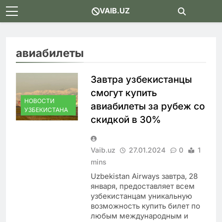
Skip
VAIB.UZ
to
content
авиабилеты
Завтра узбекистанцы
смогут купить
НОВОСТИ
авиабилеты за рубеж со
УЗБЕКИСТАНА
скидкой в 30%
Vaib.uz
27.01.2024
0
1
mins
Uzbekistan Airways завтра, 28
января, предоставляет всем
узбекистанцам уникальную
возможность купить билет по
любым международным и