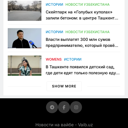
Узбекистане
ИСТОРИИ
НОВОСТИ УЗБЕКИСТАНА
Скейтпарк на «Голубых куполах»
залили бетоном: в центре Ташкента
исчезло ещё одно общественное
пространство
ИСТОРИИ
НОВОСТИ УЗБЕКИСТАНА
Власти выплатят 300 млн сумов
предпринимателю, который провёл
пять лет в тюрьме по незаконному
приговору
WOMENS
ИСТОРИИ
В Ташкенте появился детский сад,
где дети едят только полезную еду.
Его открыла мама, которая устала
просить «кашу без сахара»
SHOW MORE
Новости на вайбе - Vaib.uz