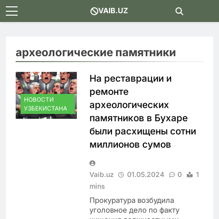
Skip
VAIB.UZ
to
content
археологические памятники
На реставрации и
ремонте
НОВОСТИ
археологических
УЗБЕКИСТАНА
памятников в Бухаре
были расхищены сотни
миллионов сумов
Vaib.uz
01.05.2024
0
1
mins
Прокуратура возбудила
уголовное дело по факту