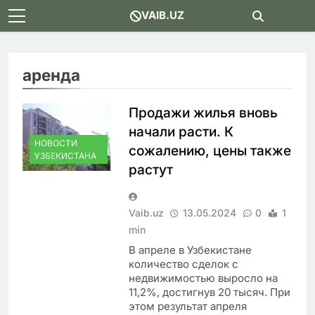
Skip
VAIB.UZ
to
content
аренда
Продажи жилья вновь
начали расти. К
НОВОСТИ
сожалению, цены также
УЗБЕКИСТАНА
растут
Vaib.uz
13.05.2024
0
1
min
В апреле в Узбекистане
количество сделок с
недвижимостью выросло на
11,2%, достигнув 20 тысяч. При
этом результат апреля