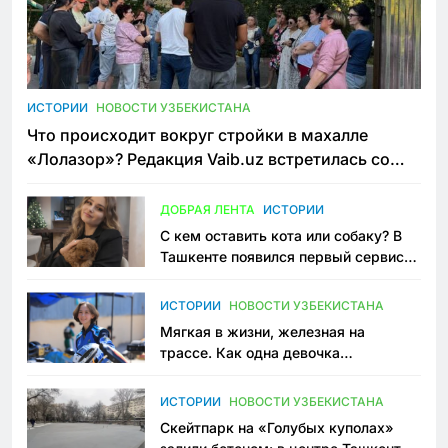
ИСТОРИИ
НОВОСТИ УЗБЕКИСТАНА
Что происходит вокруг стройки в махалле
«Лолазор»? Редакция Vaib.uz встретилась со
всеми сторонами конфликта
ДОБРАЯ ЛЕНТА
ИСТОРИИ
С кем оставить кота или собаку? В
Ташкенте появился первый сервис
зоонянь
ИСТОРИИ
НОВОСТИ УЗБЕКИСТАНА
Мягкая в жизни, железная на
трассе. Как одна девочка
переписывает автоспорт в
Узбекистане
ИСТОРИИ
НОВОСТИ УЗБЕКИСТАНА
Скейтпарк на «Голубых куполах»