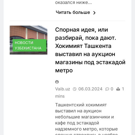
оказался ниже…
Читать больше
Спорная идея, или
разбирай, пока дают.
НОВОСТИ
Хокимият Ташкента
УЗБЕКИСТАНА
выставил на аукцион
магазины под эстакадой
метро
Vaib.uz
06.03.2024
0
1
mins
Ташкентский хокимият
выставил на аукцион
небольшие магазинчики и
кафе под эстакадой
надземного метро, которые
спешно строились в ноябре