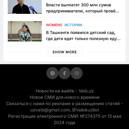
Власти выплатят 300 млн сумов
предпринимателю, который провёл
пять лет в тюрьме по незаконному
приговору
WOMENS
ИСТОРИИ
В Ташкенте появился детский сад,
где дети едят только полезную еду.
Его открыла мама, которая устала
просить «кашу без сахара»
SHOW MORE
Новости на вайбе - Vaib.uz
Новое СМИ для нового времени
Связаться с нами по рекламе и размещению статей -
uzvaib@gmail.com,
@VaibikuzBot
Регистрация электронного СМИ: №274375 от 13 мая
2024 года