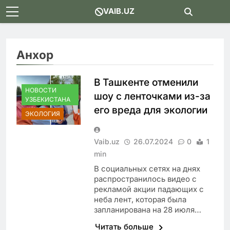
Skip
VAIB.UZ
to
content
Анхор
В Ташкенте отменили
НОВОСТИ
шоу с ленточками из-за
УЗБЕКИСТАНА
его вреда для экологии
ЭКОЛОГИЯ
Vaib.uz
26.07.2024
0
1
min
В социальных сетях на днях
распространилось видео с
рекламой акции падающих с
неба лент, которая была
запланирована на 28 июля…
Читать больше