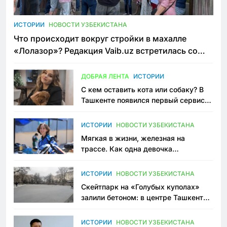
ИСТОРИИ
НОВОСТИ УЗБЕКИСТАНА
Что происходит вокруг стройки в махалле
«Лолазор»? Редакция Vaib.uz встретилась со
всеми сторонами конфликта
ДОБРАЯ ЛЕНТА
ИСТОРИИ
С кем оставить кота или собаку? В
Ташкенте появился первый сервис
зоонянь
ИСТОРИИ
НОВОСТИ УЗБЕКИСТАНА
Мягкая в жизни, железная на
трассе. Как одна девочка
переписывает автоспорт в
Узбекистане
ИСТОРИИ
НОВОСТИ УЗБЕКИСТАНА
Скейтпарк на «Голубых куполах»
залили бетоном: в центре Ташкента
исчезло ещё одно общественное
пространство
ИСТОРИИ
НОВОСТИ УЗБЕКИСТАНА