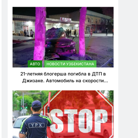
о резком ужесточении наказаний для
нарушителей ПДД
АВТО
НОВОСТИ УЗБЕКИСТАНА
21-летняя блогерша погибла в ДТП в
Джизаке. Автомобиль на скорости
врезался в дерево