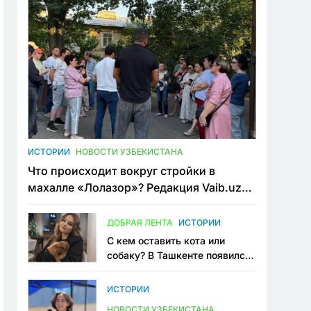
ИСТОРИИ
НОВОСТИ УЗБЕКИСТАНА
Что происходит вокруг стройки в
махалле «Лолазор»? Редакция Vaib.uz
встретилась со всеми сторонами
конфликта
ДОБРАЯ ЛЕНТА
ИСТОРИИ
С кем оставить кота или
собаку? В Ташкенте появился
первый сервис зоонянь
ИСТОРИИ
НОВОСТИ УЗБЕКИСТАНА