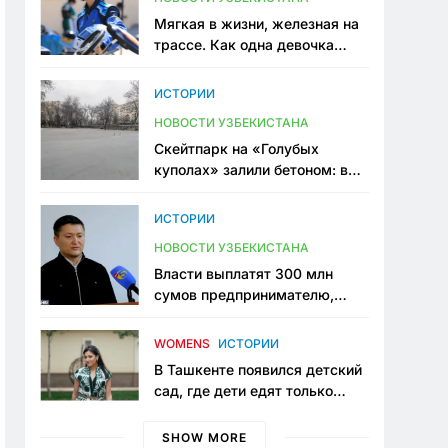
Мягкая в жизни, железная на
трассе. Как одна девочка
переписывает автоспорт в
Узбекистане
ИСТОРИИ
НОВОСТИ УЗБЕКИСТАНА
Скейтпарк на «Голубых
куполах» залили бетоном: в
центре Ташкента исчезло ещё
одно общественное
ИСТОРИИ
пространство
НОВОСТИ УЗБЕКИСТАНА
Власти выплатят 300 млн
сумов предпринимателю,
который провёл пять лет в
тюрьме по незаконному
WOMENS
ИСТОРИИ
приговору
В Ташкенте появился детский
сад, где дети едят только
полезную еду. Его открыла
мама, которая устала просить
SHOW MORE