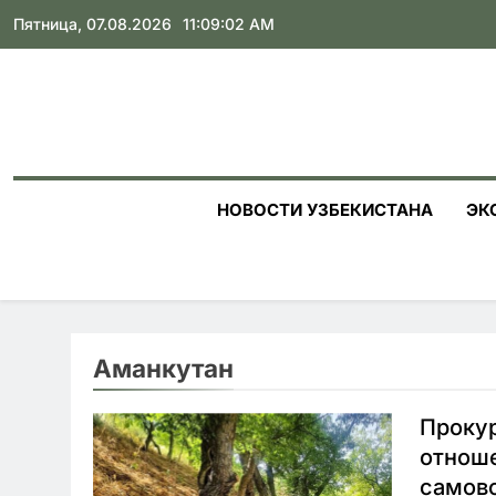
Skip
Пятница, 07.08.2026
11:09:03 AM
to
content
НОВОСТИ УЗБЕКИСТАНА
ЭК
Аманкутан
Прокур
отноше
самово