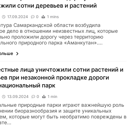
жили сотни деревьев и растений
17.09.2024
0
1 mins
тура Самаркандской области возбудила
ое дело в отношении неизвестных лиц, которые
ьно проложили дорогу через территорию
льного природного парка «Аманкутан»….
больше
стные лица уничтожили сотни растений и
ев при незаконной прокладке дороги
национальный парк
13.09.2024
0
1 min
альные природные парки играют важнейшую роль
нении биоразнообразия и защите уникальных
ем, которые могут быть необратимо повреждены в
тате…