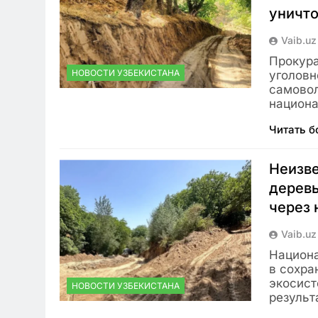
уничто
Vaib.uz
Прокура
НОВОСТИ УЗБЕКИСТАНА
уголовн
самовол
национа
Читать 
Неизве
деревь
через 
Vaib.uz
Национ
в сохра
экосист
НОВОСТИ УЗБЕКИСТАНА
резуль