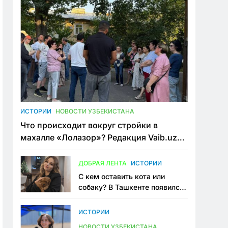
ИСТОРИИ
НОВОСТИ УЗБЕКИСТАНА
Что происходит вокруг стройки в
махалле «Лолазор»? Редакция Vaib.uz
встретилась со всеми сторонами
конфликта
ДОБРАЯ ЛЕНТА
ИСТОРИИ
С кем оставить кота или
собаку? В Ташкенте появился
первый сервис зоонянь
ИСТОРИИ
НОВОСТИ УЗБЕКИСТАНА