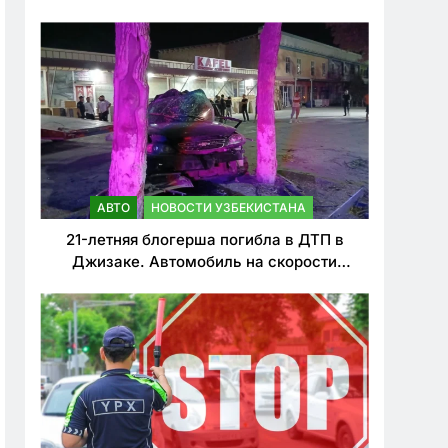
о резком ужесточении наказаний для
нарушителей ПДД
АВТО
НОВОСТИ УЗБЕКИСТАНА
21-летняя блогерша погибла в ДТП в
Джизаке. Автомобиль на скорости
врезался в дерево