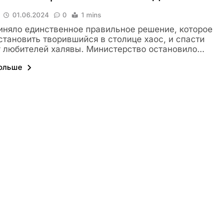
01.06.2024
0
1 mins
няло единственное правильное решение, которое
становить творившийся в столице хаос, и спасти
т любителей халявы. Министерство остановило…
больше