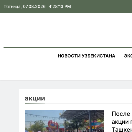
Skip
Пятница, 07.08.2026
4:28:14 PM
to
content
НОВОСТИ УЗБЕКИСТАНА
ЭК
акции
После 
акции 
Ташке