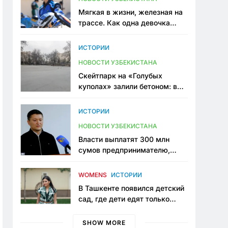
Мягкая в жизни, железная на
трассе. Как одна девочка
переписывает автоспорт в
Узбекистане
ИСТОРИИ
НОВОСТИ УЗБЕКИСТАНА
Скейтпарк на «Голубых
куполах» залили бетоном: в
центре Ташкента исчезло ещё
одно общественное
ИСТОРИИ
пространство
НОВОСТИ УЗБЕКИСТАНА
Власти выплатят 300 млн
сумов предпринимателю,
который провёл пять лет в
тюрьме по незаконному
WOMENS
ИСТОРИИ
приговору
В Ташкенте появился детский
сад, где дети едят только
полезную еду. Его открыла
мама, которая устала просить
SHOW MORE