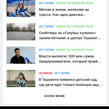
ИСТОРИИ
НОВОСТИ УЗБЕКИСТАНА
Мягкая в жизни, железная на
трассе. Как одна девочка
переписывает автоспорт в
Узбекистане
ИСТОРИИ
НОВОСТИ УЗБЕКИСТАНА
Скейтпарк на «Голубых куполах»
залили бетоном: в центре Ташкента
исчезло ещё одно общественное
пространство
ИСТОРИИ
НОВОСТИ УЗБЕКИСТАНА
Власти выплатят 300 млн сумов
предпринимателю, который провёл
пять лет в тюрьме по незаконному
приговору
WOMENS
ИСТОРИИ
В Ташкенте появился детский сад,
где дети едят только полезную еду.
Его открыла мама, которая устала
просить «кашу без сахара»
SHOW MORE