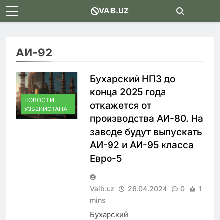
Skip
VAIB.UZ
to
content
АИ-92
Бухарский НПЗ до
конца 2025 года
НОВОСТИ
откажется от
УЗБЕКИСТАНА
производства АИ-80. На
заводе будут выпускать
АИ-92 и АИ-95 класса
Евро-5
Vaib.uz
26.04.2024
0
1
mins
Бухарский