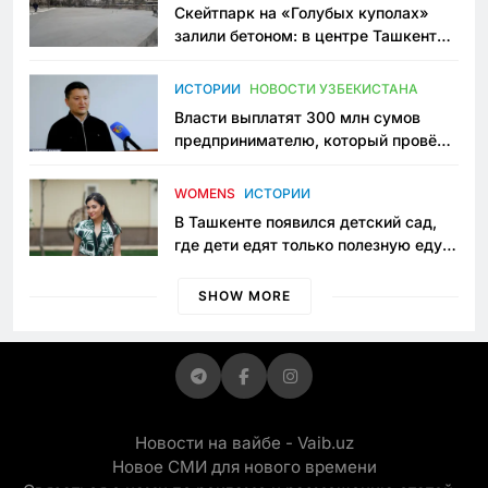
Скейтпарк на «Голубых куполах»
залили бетоном: в центре Ташкента
исчезло ещё одно общественное
пространство
ИСТОРИИ
НОВОСТИ УЗБЕКИСТАНА
Власти выплатят 300 млн сумов
предпринимателю, который провёл
пять лет в тюрьме по незаконному
приговору
WOMENS
ИСТОРИИ
В Ташкенте появился детский сад,
где дети едят только полезную еду.
Его открыла мама, которая устала
просить «кашу без сахара»
SHOW MORE
Новости на вайбе - Vaib.uz
Новое СМИ для нового времени