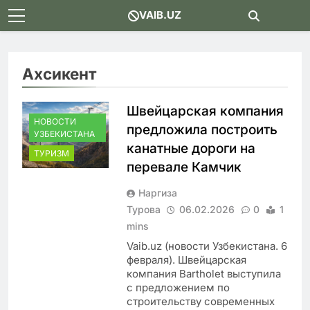
Skip
VAIB.UZ
to
content
Ахсикент
Швейцарская компания
НОВОСТИ
предложила построить
УЗБЕКИСТАНА
канатные дороги на
ТУРИЗМ
перевале Камчик
Наргиза
Турова
06.02.2026
0
1
mins
Vaib.uz (новости Узбекистана. 6
февраля). Швейцарская
компания Bartholet выступила
с предложением по
строительству современных