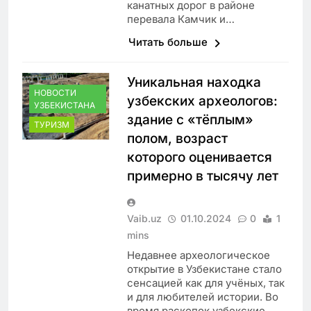
канатных дорог в районе
перевала Камчик и…
Читать больше
Уникальная находка
НОВОСТИ
узбекских археологов:
УЗБЕКИСТАНА
здание с «тёплым»
ТУРИЗМ
полом, возраст
которого оценивается
примерно в тысячу лет
Vaib.uz
01.10.2024
0
1
mins
Недавнее археологическое
открытие в Узбекистане стало
сенсацией как для учёных, так
и для любителей истории. Во
время раскопок узбекские