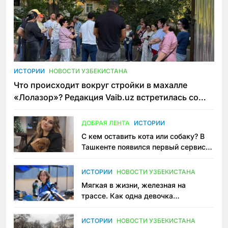
ИСТОРИИ
НОВОСТИ УЗБЕКИСТАНА
Что происходит вокруг стройки в махалле
«Лолазор»? Редакция Vaib.uz встретилась со
всеми сторонами конфликта
ДОБРАЯ ЛЕНТА
ИСТОРИИ
С кем оставить кота или собаку? В
Ташкенте появился первый сервис
зоонянь
ИСТОРИИ
НОВОСТИ УЗБЕКИСТАНА
Мягкая в жизни, железная на
трассе. Как одна девочка
переписывает автоспорт в
Узбекистане
ИСТОРИИ
НОВОСТИ УЗБЕКИСТАНА