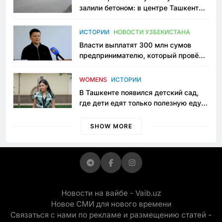
залили бетоном: в центре Ташкента
исчезло ещё одно общественное
пространство
ИСТОРИИ
НОВОСТИ УЗБЕКИСТАНА
Власти выплатят 300 млн сумов
предпринимателю, который провёл
пять лет в тюрьме по незаконному
приговору
WOMENS
ИСТОРИИ
В Ташкенте появился детский сад,
где дети едят только полезную еду.
Его открыла мама, которая устала
просить «кашу без сахара»
SHOW MORE
Новости на вайбе - Vaib.uz
Новое СМИ для нового времени
Связаться с нами по рекламе и размещению статей -