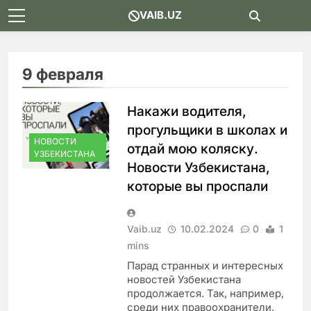
Skip
VAIB.UZ
to
content
9 февраля
Накажи водителя,
прогульщики в школах и
НОВОСТИ
отдай мою коляску.
УЗБЕКИСТАНА
Новости Узбекистана,
которые вы проспали
Vaib.uz
10.02.2024
0
1
mins
Парад странных и интересных
новостей Узбекистана
продолжается. Так, например,
среди них правоохранители,