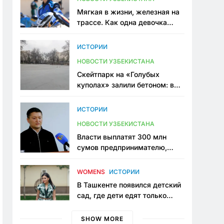
Мягкая в жизни, железная на
трассе. Как одна девочка
переписывает автоспорт в
Узбекистане
ИСТОРИИ
НОВОСТИ УЗБЕКИСТАНА
Скейтпарк на «Голубых
куполах» залили бетоном: в
центре Ташкента исчезло ещё
одно общественное
ИСТОРИИ
пространство
НОВОСТИ УЗБЕКИСТАНА
Власти выплатят 300 млн
сумов предпринимателю,
который провёл пять лет в
тюрьме по незаконному
WOMENS
ИСТОРИИ
приговору
В Ташкенте появился детский
сад, где дети едят только
полезную еду. Его открыла
мама, которая устала просить
SHOW MORE