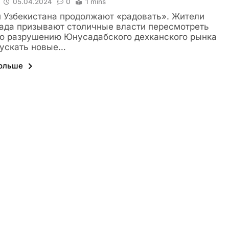
05.04.2024
0
1 mins
 Узбекистана продолжают «радовать». Жители
да призывают столичные власти пересмотреть
о разрушению Юнусадабского дехканского рынка
пускать новые…
больше