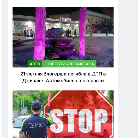
о резком ужесточении наказаний для
нарушителей ПДД
АВТО
НОВОСТИ УЗБЕКИСТАНА
21-летняя блогерша погибла в ДТП в
Джизаке. Автомобиль на скорости
врезался в дерево