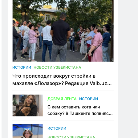
ИСТОРИИ
НОВОСТИ УЗБЕКИСТАНА
Что происходит вокруг стройки в
махалле «Лолазор»? Редакция Vaib.uz
встретилась со всеми сторонами
конфликта
ДОБРАЯ ЛЕНТА
ИСТОРИИ
С кем оставить кота или
собаку? В Ташкенте появился
первый сервис зоонянь
ИСТОРИИ
НОВОСТИ УЗБЕКИСТАНА