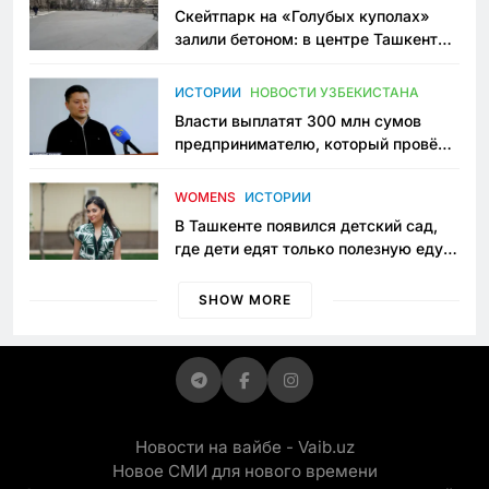
Скейтпарк на «Голубых куполах»
залили бетоном: в центре Ташкента
исчезло ещё одно общественное
пространство
ИСТОРИИ
НОВОСТИ УЗБЕКИСТАНА
Власти выплатят 300 млн сумов
предпринимателю, который провёл
пять лет в тюрьме по незаконному
приговору
WOMENS
ИСТОРИИ
В Ташкенте появился детский сад,
где дети едят только полезную еду.
Его открыла мама, которая устала
просить «кашу без сахара»
SHOW MORE
Новости на вайбе - Vaib.uz
Новое СМИ для нового времени