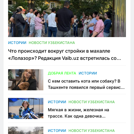
ИСТОРИИ
НОВОСТИ УЗБЕКИСТАНА
Что происходит вокруг стройки в махалле
«Лолазор»? Редакция Vaib.uz встретилась со
всеми сторонами конфликта
ДОБРАЯ ЛЕНТА
ИСТОРИИ
С кем оставить кота или собаку? В
Ташкенте появился первый сервис
зоонянь
ИСТОРИИ
НОВОСТИ УЗБЕКИСТАНА
Мягкая в жизни, железная на
трассе. Как одна девочка
переписывает автоспорт в
Узбекистане
ИСТОРИИ
НОВОСТИ УЗБЕКИСТАНА