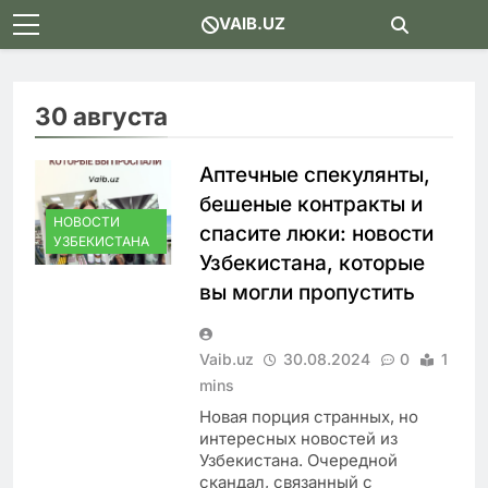
Skip
VAIB.UZ
to
content
30 августа
Аптечные спекулянты,
бешеные контракты и
НОВОСТИ
спасите люки: новости
УЗБЕКИСТАНА
Узбекистана, которые
вы могли пропустить
Vaib.uz
30.08.2024
0
1
mins
Новая порция странных, но
интересных новостей из
Узбекистана. Очередной
скандал, связанный с