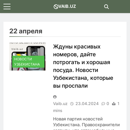
Skip
VAIB.UZ
to
content
22 апреля
Ждуны красивых
номеров, дайте
НОВОСТИ
потрогать и хорошая
УЗБЕКИСТАНА
посуда. Новости
Узбекистана, которые
вы проспали
Vaib.uz
23.04.2024
0
1
mins
Новая партия новостей
Узбекистана. Правоохранители