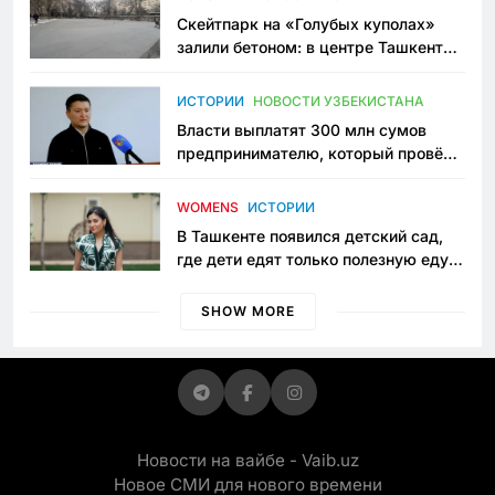
Скейтпарк на «Голубых куполах»
залили бетоном: в центре Ташкента
исчезло ещё одно общественное
пространство
ИСТОРИИ
НОВОСТИ УЗБЕКИСТАНА
Власти выплатят 300 млн сумов
предпринимателю, который провёл
пять лет в тюрьме по незаконному
приговору
WOMENS
ИСТОРИИ
В Ташкенте появился детский сад,
где дети едят только полезную еду.
Его открыла мама, которая устала
просить «кашу без сахара»
SHOW MORE
Новости на вайбе - Vaib.uz
Новое СМИ для нового времени