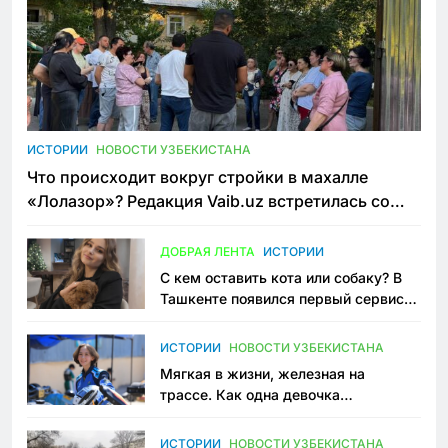
ИСТОРИИ
НОВОСТИ УЗБЕКИСТАНА
Что происходит вокруг стройки в махалле
«Лолазор»? Редакция Vaib.uz встретилась со
всеми сторонами конфликта
ДОБРАЯ ЛЕНТА
ИСТОРИИ
С кем оставить кота или собаку? В
Ташкенте появился первый сервис
зоонянь
ИСТОРИИ
НОВОСТИ УЗБЕКИСТАНА
Мягкая в жизни, железная на
трассе. Как одна девочка
переписывает автоспорт в
Узбекистане
ИСТОРИИ
НОВОСТИ УЗБЕКИСТАНА