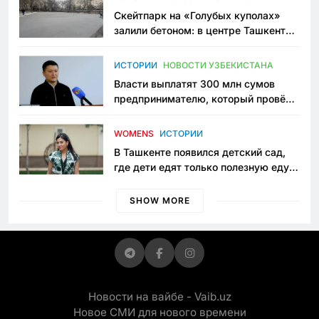
Скейтпарк на «Голубых куполах»
залили бетоном: в центре Ташкента
исчезло ещё одно общественное
пространство
ИСТОРИИ
НОВОСТИ УЗБЕКИСТАНА
Власти выплатят 300 млн сумов
предпринимателю, который провёл
пять лет в тюрьме по незаконному
приговору
WOMENS
ИСТОРИИ
В Ташкенте появился детский сад,
где дети едят только полезную еду.
Его открыла мама, которая устала
просить «кашу без сахара»
SHOW MORE
Новости на вайбе - Vaib.uz
Новое СМИ для нового времени