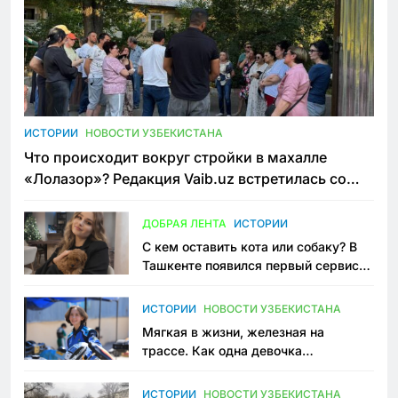
ИСТОРИИ
НОВОСТИ УЗБЕКИСТАНА
Что происходит вокруг стройки в махалле
«Лолазор»? Редакция Vaib.uz встретилась со
всеми сторонами конфликта
ДОБРАЯ ЛЕНТА
ИСТОРИИ
С кем оставить кота или собаку? В
Ташкенте появился первый сервис
зоонянь
ИСТОРИИ
НОВОСТИ УЗБЕКИСТАНА
Мягкая в жизни, железная на
трассе. Как одна девочка
переписывает автоспорт в
Узбекистане
ИСТОРИИ
НОВОСТИ УЗБЕКИСТАНА