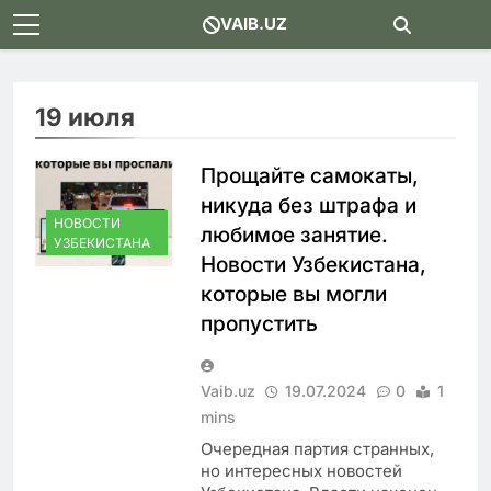
Skip
VAIB.UZ
to
content
19 июля
Прощайте самокаты,
никуда без штрафа и
НОВОСТИ
любимое занятие.
УЗБЕКИСТАНА
Новости Узбекистана,
которые вы могли
пропустить
Vaib.uz
19.07.2024
0
1
mins
Очередная партия странных,
но интересных новостей