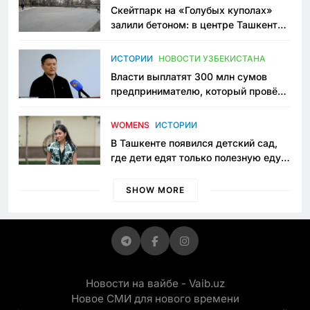
Скейтпарк на «Голубых куполах»
залили бетоном: в центре Ташкента
исчезло ещё одно общественное
пространство
ИСТОРИИ
НОВОСТИ УЗБЕКИСТАНА
Власти выплатят 300 млн сумов
предпринимателю, который провёл
пять лет в тюрьме по незаконному
приговору
WOMENS
ИСТОРИИ
В Ташкенте появился детский сад,
где дети едят только полезную еду.
Его открыла мама, которая устала
просить «кашу без сахара»
SHOW MORE
Новости на вайбе - Vaib.uz
Новое СМИ для нового времени