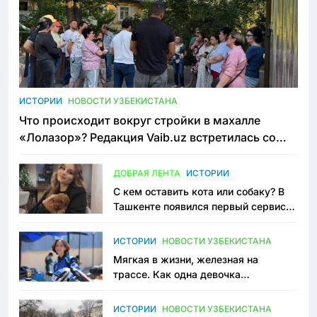
ИСТОРИИ
НОВОСТИ УЗБЕКИСТАНА
Что происходит вокруг стройки в махалле
«Лолазор»? Редакция Vaib.uz встретилась со
всеми сторонами конфликта
ДОБРАЯ ЛЕНТА
ИСТОРИИ
С кем оставить кота или собаку? В
Ташкенте появился первый сервис
зоонянь
ИСТОРИИ
НОВОСТИ УЗБЕКИСТАНА
Мягкая в жизни, железная на
трассе. Как одна девочка
переписывает автоспорт в
Узбекистане
ИСТОРИИ
НОВОСТИ УЗБЕКИСТАНА