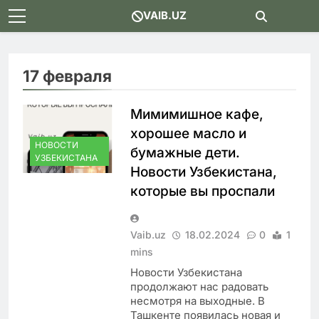
Skip
VAIB.UZ
to
content
17 февраля
Мимимишное кафе,
хорошее масло и
НОВОСТИ
бумажные дети.
УЗБЕКИСТАНА
Новости Узбекистана,
которые вы проспали
Vaib.uz
18.02.2024
0
1
mins
Новости Узбекистана
продолжают нас радовать
несмотря на выходные. В
Ташкенте появилась новая и