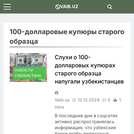
Skip
VAIB.UZ
to
content
100-долларовые купюры старого
образца
Слухи о 100-
долларовых купюрах
НОВОСТИ
старого образца
УЗБЕКИСТАНА
напугали узбекистанцев
Vaib.uz
12.12.2024
0
1
mins
В последние дни в соцсетях
активно распространялась
информация, что узбекские
банки якобы перестанут