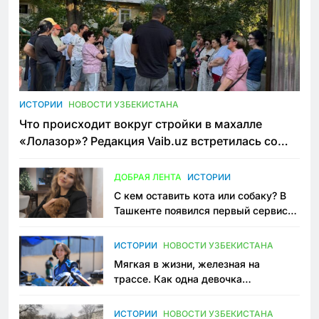
ИСТОРИИ
НОВОСТИ УЗБЕКИСТАНА
Что происходит вокруг стройки в махалле
«Лолазор»? Редакция Vaib.uz встретилась со
всеми сторонами конфликта
ДОБРАЯ ЛЕНТА
ИСТОРИИ
С кем оставить кота или собаку? В
Ташкенте появился первый сервис
зоонянь
ИСТОРИИ
НОВОСТИ УЗБЕКИСТАНА
Мягкая в жизни, железная на
трассе. Как одна девочка
переписывает автоспорт в
Узбекистане
ИСТОРИИ
НОВОСТИ УЗБЕКИСТАНА