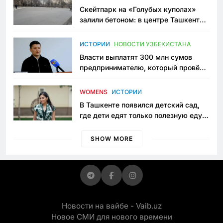
Скейтпарк на «Голубых куполах»
залили бетоном: в центре Ташкента
исчезло ещё одно общественное
пространство
ИСТОРИИ
НОВОСТИ УЗБЕКИСТАНА
Власти выплатят 300 млн сумов
предпринимателю, который провёл
пять лет в тюрьме по незаконному
приговору
WOMENS
ИСТОРИИ
В Ташкенте появился детский сад,
где дети едят только полезную еду.
Его открыла мама, которая устала
просить «кашу без сахара»
SHOW MORE
Новости на вайбе - Vaib.uz
Новое СМИ для нового времени