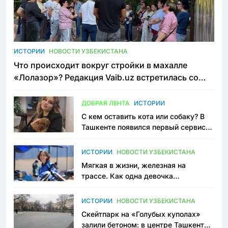
ИСТОРИИ
НОВОСТИ УЗБЕКИСТАНА
Что происходит вокруг стройки в махалле
«Лолазор»? Редакция Vaib.uz встретилась со
всеми сторонами конфликта
ДОБРАЯ ЛЕНТА
ИСТОРИИ
С кем оставить кота или собаку? В
Ташкенте появился первый сервис
зоонянь
ИСТОРИИ
НОВОСТИ УЗБЕКИСТАНА
Мягкая в жизни, железная на
трассе. Как одна девочка
переписывает автоспорт в
Узбекистане
ИСТОРИИ
НОВОСТИ УЗБЕКИСТАНА
Скейтпарк на «Голубых куполах»
залили бетоном: в центре Ташкента