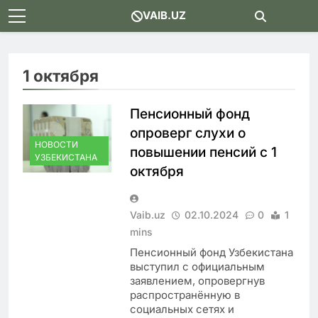
Skip
VAIB.UZ
to
content
1 октября
Пенсионный фонд
опроверг слухи о
НОВОСТИ
повышении пенсий с 1
УЗБЕКИСТАНА
октября
Vaib.uz
02.10.2024
0
1
mins
Пенсионный фонд Узбекистана
выступил с официальным
заявлением, опровергнув
распространённую в
социальных сетях и