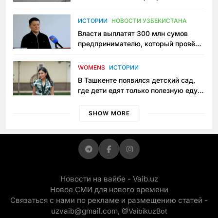
исчезло ещё одно общественное
пространство
ИСТОРИИ
НОВОСТИ УЗБЕКИСТАНА
Власти выплатят 300 млн сумов
предпринимателю, который провёл
пять лет в тюрьме по незаконному
приговору
WOMENS
ИСТОРИИ
В Ташкенте появился детский сад,
где дети едят только полезную еду.
Его открыла мама, которая устала
просить «кашу без сахара»
SHOW MORE
Новости на вайбе - Vaib.uz
Новое СМИ для нового времени
Связаться с нами по рекламе и размещению статей -
uzvaib@gmail.com,
@VaibikuzBot