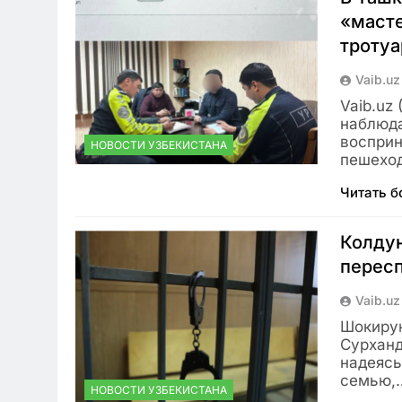
«масте
троту
Vaib.uz
Vaib.uz
наблюда
восприн
НОВОСТИ УЗБЕКИСТАНА
пешехо
Читать 
Колдун
пересп
Vaib.uz
Шокирую
Сурханд
надеясь
семью,
НОВОСТИ УЗБЕКИСТАНА