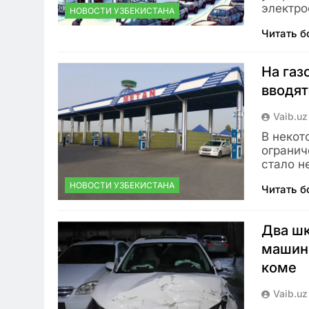
электро
НОВОСТИ УЗБЕКИСТАНА
Читать 
На газ
вводят
Vaib.uz
В некот
огранич
стало н
НОВОСТИ УЗБЕКИСТАНА
Читать 
Два шк
машине
коме
Vaib.uz