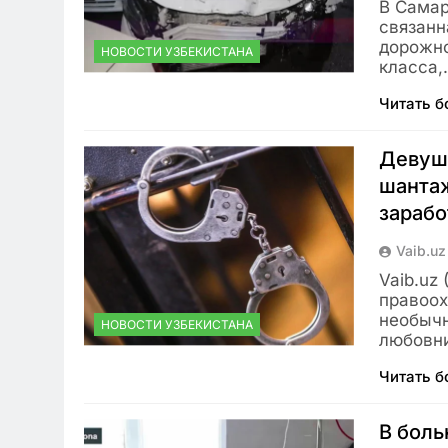
В Самар
связанн
дорожно
НОВОСТИ УЗБЕКИСТАНА
класса
Читать 
Девушк
шантаж
зараб
Vaib.uz
Vaib.uz
правоох
необычн
НОВОСТИ УЗБЕКИСТАНА
любовн
Читать 
В боль