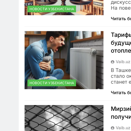
дискусс
На пове
НОВОСТИ УЗБЕКИСТАНА
Читать 
Тарифы
будуще
отопл
Vaib.uz
В Ташке
стало о
станет 
НОВОСТИ УЗБЕКИСТАНА
Читать 
Мирзиё
получи
Vaib.uz