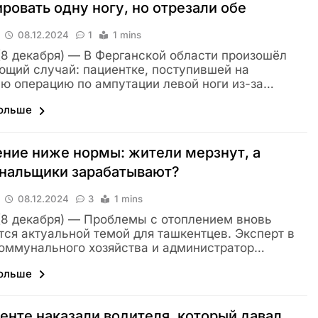
ровать одну ногу, но отрезали обе
08.12.2024
1
1 mins
 (8 декабря) — В Ферганской области произошёл
щий случай: пациентке, поступившей на
ю операцию по ампутации левой ноги из-за…
больше
ние ниже нормы: жители мерзнут, а
нальщики зарабатывают?
08.12.2024
3
1 mins
 (8 декабря) — Проблемы с отоплением вновь
тся актуальной темой для ташкентцев. Эксперт в
оммунального хозяйства и администратор…
больше
енте наказали водителя, который давал