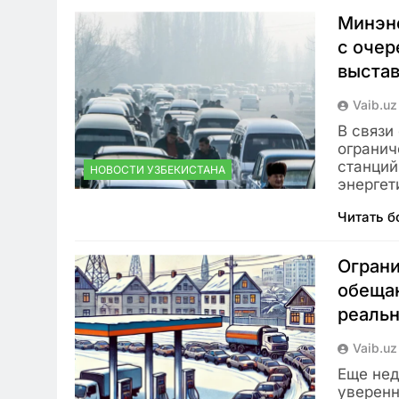
Минэне
с очер
выстав
Vaib.uz
В связи
огранич
станций
НОВОСТИ УЗБЕКИСТАНА
энергет
Читать 
Ограни
обещан
реаль
Vaib.uz
Еще нед
уверенн