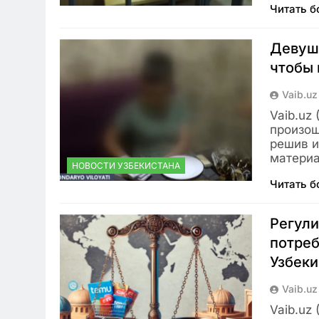
Читать 
Девушк
чтобы 
Vaib.uz
Vaib.uz
произош
решив и
матери
НОВОСТИ УЗБЕКИСТАНА
Читать 
Регули
потреб
Узбеки
Vaib.uz
Vaib.uz