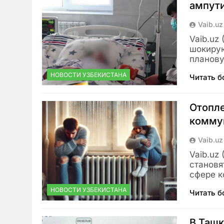
ампути
Vaib.uz
Vaib.uz
шокирую
планову
НОВОСТИ УЗБЕКИСТАНА
Читать 
Отопле
комму
Vaib.uz
Vaib.uz
становя
сфере к
НОВОСТИ УЗБЕКИСТАНА
Читать 
В Ташк