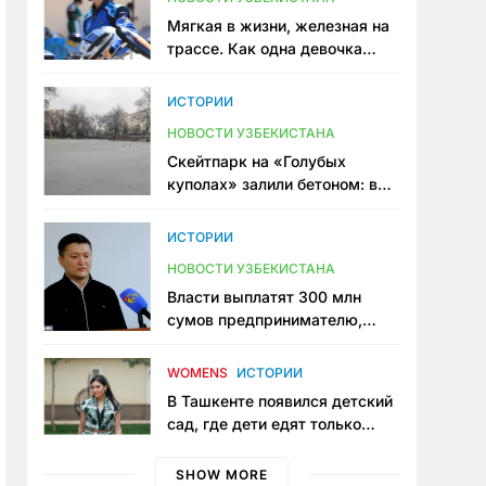
Мягкая в жизни, железная на
трассе. Как одна девочка
переписывает автоспорт в
Узбекистане
ИСТОРИИ
НОВОСТИ УЗБЕКИСТАНА
Скейтпарк на «Голубых
куполах» залили бетоном: в
центре Ташкента исчезло ещё
одно общественное
ИСТОРИИ
пространство
НОВОСТИ УЗБЕКИСТАНА
Власти выплатят 300 млн
сумов предпринимателю,
который провёл пять лет в
тюрьме по незаконному
WOMENS
ИСТОРИИ
приговору
В Ташкенте появился детский
сад, где дети едят только
полезную еду. Его открыла
мама, которая устала просить
SHOW MORE