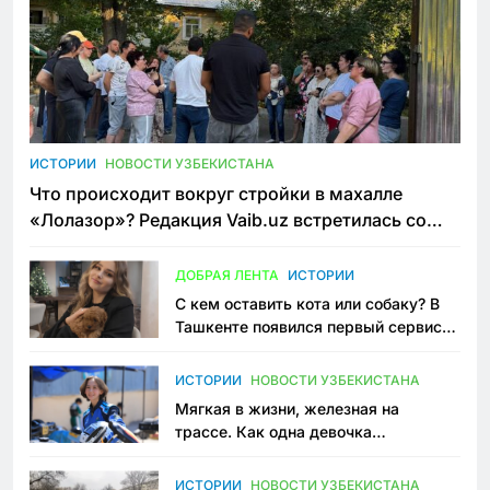
ИСТОРИИ
НОВОСТИ УЗБЕКИСТАНА
Что происходит вокруг стройки в махалле
«Лолазор»? Редакция Vaib.uz встретилась со
всеми сторонами конфликта
ДОБРАЯ ЛЕНТА
ИСТОРИИ
С кем оставить кота или собаку? В
Ташкенте появился первый сервис
зоонянь
ИСТОРИИ
НОВОСТИ УЗБЕКИСТАНА
Мягкая в жизни, железная на
трассе. Как одна девочка
переписывает автоспорт в
Узбекистане
ИСТОРИИ
НОВОСТИ УЗБЕКИСТАНА