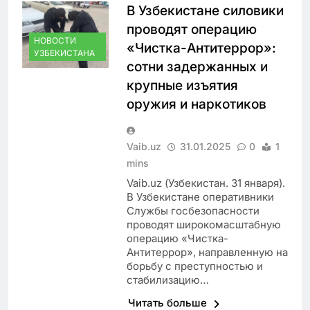
В Узбекистане силовики
проводят операцию
НОВОСТИ
«Чистка-Антитеррор»:
УЗБЕКИСТАНА
сотни задержанных и
крупные изъятия
оружия и наркотиков
Vaib.uz
31.01.2025
0
1
mins
Vaib.uz (Узбекистан. 31 января).
В Узбекистане оперативники
Службы госбезопасности
проводят широкомасштабную
операцию «Чистка-
Антитеррор», направленную на
борьбу с преступностью и
стабилизацию…
Читать больше