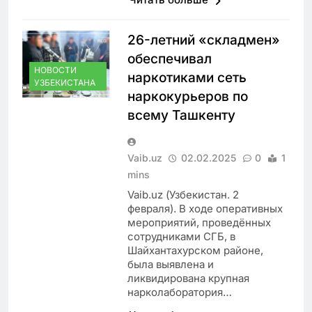
26-летний «складмен»
обеспечивал
НОВОСТИ
наркотиками сеть
УЗБЕКИСТАНА
наркокурьеров по
всему Ташкенту
Vaib.uz
02.02.2025
0
1
mins
Vaib.uz (Узбекистан. 2
февраля). В ходе оперативных
мероприятий, проведённых
сотрудниками СГБ, в
Шайхантахурском районе,
была выявлена и
ликвидирована крупная
нарколаборатория…