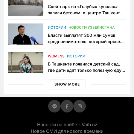
Скейтпарк на «Голубых куполах»
залили бетоном: в центре Ташкента
исчезло ещё одно общественное
пространство
ИСТОРИИ
НОВОСТИ УЗБЕКИСТАНА
Власти выплатят 300 млн сумов
предпринимателю, который провёл
пять лет в тюрьме по незаконному
приговору
WOMENS
ИСТОРИИ
В Ташкенте появился детский сад,
где дети едят только полезную еду.
Его открыла мама, которая устала
просить «кашу без сахара»
SHOW MORE
Новости на вайбе - Vaib.uz
Новое СМИ для нового времени