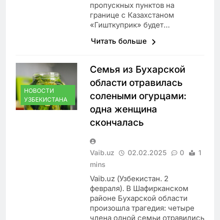
пропускных пунктов на
границе с Казахстаном
«Гишткуприк» будет…
Читать больше
Семья из Бухарской
области отравилась
НОВОСТИ
солеными огурцами:
УЗБЕКИСТАНА
одна женщина
скончалась
Vaib.uz
02.02.2025
0
1
mins
Vaib.uz (Узбекистан. 2
февраля). В Шафирканском
районе Бухарской области
произошла трагедия: четыре
члена одной семьи отравились