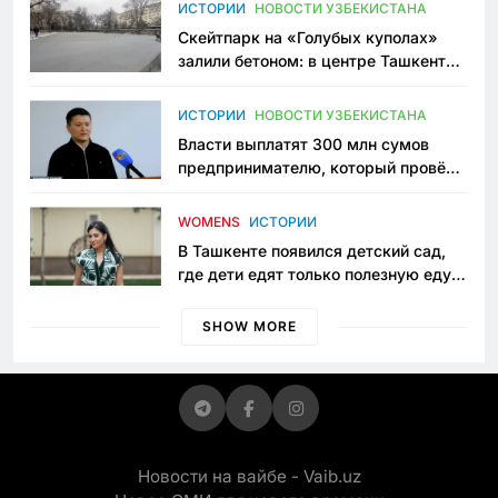
Узбекистане
ИСТОРИИ
НОВОСТИ УЗБЕКИСТАНА
Скейтпарк на «Голубых куполах»
залили бетоном: в центре Ташкента
исчезло ещё одно общественное
пространство
ИСТОРИИ
НОВОСТИ УЗБЕКИСТАНА
Власти выплатят 300 млн сумов
предпринимателю, который провёл
пять лет в тюрьме по незаконному
приговору
WOMENS
ИСТОРИИ
В Ташкенте появился детский сад,
где дети едят только полезную еду.
Его открыла мама, которая устала
просить «кашу без сахара»
SHOW MORE
Новости на вайбе - Vaib.uz