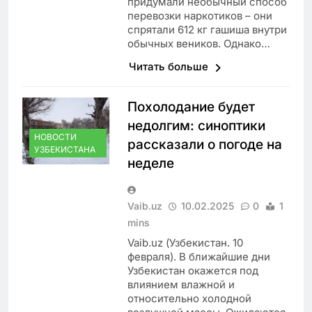
придумали необычный способ
перевозки наркотиков – они
спрятали 612 кг гашиша внутри
обычных веников. Однако…
Читать больше
Похолодание будет
недолгим: синоптики
НОВОСТИ
рассказали о погоде на
УЗБЕКИСТАНА
неделе
Vaib.uz
10.02.2025
0
1
mins
Vaib.uz (Узбекистан. 10
февраля). В ближайшие дни
Узбекистан окажется под
влиянием влажной и
относительно холодной