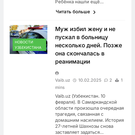
Ребёнка нашли ещё…
Читать больше
Муж избил жену и не
пускал в больницу
НОВОСТИ
несколько дней. Позже
УЗБЕКИСТАНА
она скончалась в
реанимации
Vaib.uz
10.02.2025
2
1
mins
Vaib.uz (Узбекистан. 10
февраля). В Самаркандской
области произошла очередная
трагедия, связанная с
домашним насилием. История
27-летней Шахнозы снова
заставляет задаться…