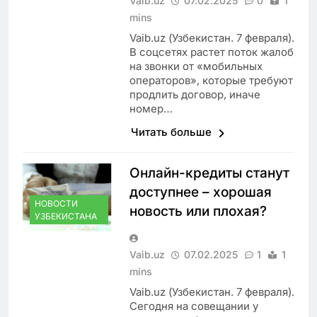
Vaib.uz
07.02.2025
0
1
mins
Vaib.uz (Узбекистан. 7 февраля).
В соцсетях растет поток жалоб
на звонки от «мобильных
операторов», которые требуют
продлить договор, иначе
номер…
Читать больше
Онлайн-кредиты станут
доступнее – хорошая
НОВОСТИ
новость или плохая?
УЗБЕКИСТАНА
Vaib.uz
07.02.2025
1
1
mins
Vaib.uz (Узбекистан. 7 февраля).
Сегодня на совещании у