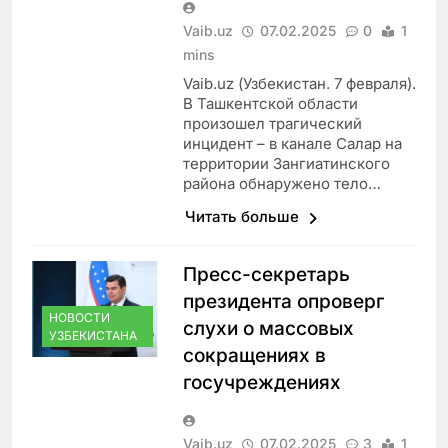
Vaib.uz
07.02.2025
0
1
mins
Vaib.uz (Узбекистан. 7 февраля).
В Ташкентской области
произошел трагический
инцидент – в канале Салар на
территории Зангиатинского
района обнаружено тело…
Читать больше
Пресс-секретарь
президента опроверг
НОВОСТИ
слухи о массовых
УЗБЕКИСТАНА
сокращениях в
госучреждениях
Vaib.uz
07.02.2025
3
1