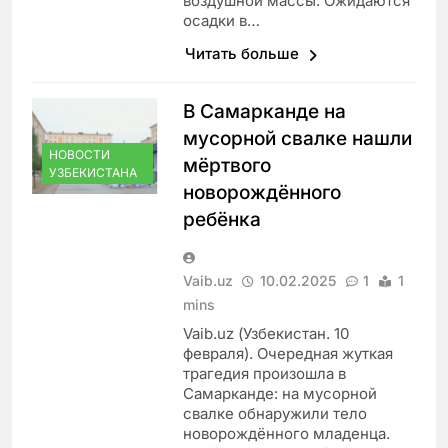
воздушной массы. Ожидаются
осадки в…
Читать больше
В Самарканде на
мусорной свалке нашли
НОВОСТИ
мёртвого
УЗБЕКИСТАНА
новорождённого
ребёнка
Vaib.uz
10.02.2025
1
1
mins
Vaib.uz (Узбекистан. 10
февраля). Очередная жуткая
трагедия произошла в
Самарканде: на мусорной
свалке обнаружили тело
новорождённого младенца.