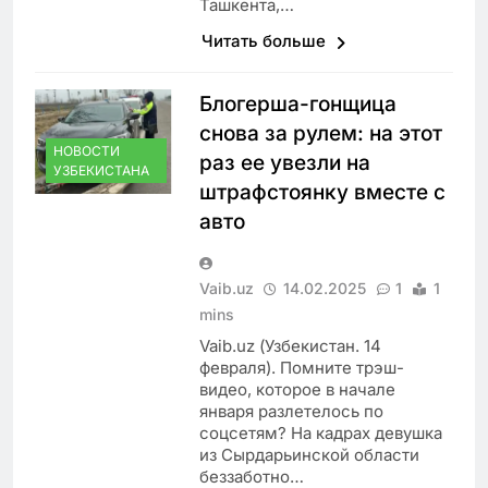
Ташкента,…
Читать больше
Блогерша-гонщица
снова за рулем: на этот
НОВОСТИ
раз ее увезли на
УЗБЕКИСТАНА
штрафстоянку вместе с
авто
Vaib.uz
14.02.2025
1
1
mins
Vaib.uz (Узбекистан. 14
февраля). Помните трэш-
видео, которое в начале
января разлетелось по
соцсетям? На кадрах девушка
из Сырдарьинской области
беззаботно…