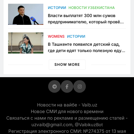
пространство
ИСТОРИИ
НОВОСТИ УЗБЕКИСТАНА
Власти выплатят 300 млн сумов
предпринимателю, который провёл
пять лет в тюрьме по незаконному
приговору
WOMENS
ИСТОРИИ
В Ташкенте появился детский сад,
где дети едят только полезную еду.
Его открыла мама, которая устала
просить «кашу без сахара»
SHOW MORE
Новости на вайбе - Vaib.uz
Новое СМИ для нового времени
Связаться с нами по рекламе и размещению статей -
uzvaib@gmail.com,
@VaibikuzBot
Регистрация электронного СМИ: №274375 от 13 мая