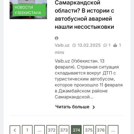
Самаркандской
НОВОСТИ
области? В истории с
УЗБЕКИСТАНА
автобусной аварией
нашли несостыковки
Vaib.uz
13.02.2025
1
1
mins
Vaib.uz (Узбекистан. 13
февраля). Странная ситуация
складывается вокруг ДТП с
туристическим автобусом,
которое произошло 11 февраля
в Джамбайском районе
Самаркандской…
Читать больше
1
…
372
373
374
375
376
…