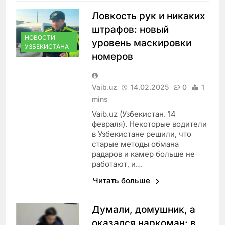
Ловкость рук и никаких
штрафов: новый
НОВОСТИ
уровень маскировки
УЗБЕКИСТАНА
номеров
Vaib.uz
14.02.2025
0
1
mins
Vaib.uz (Узбекистан. 14
февраля). Некоторые водители
в Узбекистане решили, что
старые методы обмана
радаров и камер больше не
работают, и…
Читать больше
Думали, домушник, а
оказался наркоман: в