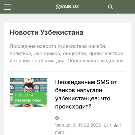
Skip
VAIB.UZ
to
content
Новости Узбекистана
Последние новости Узбекистана онлайн:
политика, экономика, общество, происшествия
и главные события дня. Обновления ежедневно.
Неожиданные SMS от
банков напугали
НОВОСТИ
узбекистанцев: что
УЗБЕКИСТАНА
происходит?
Vaib.uz
15.02.2025
1
1
mins