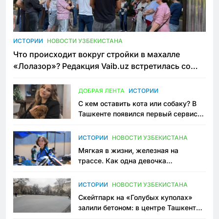
ИСТОРИИ
НОВОСТИ УЗБЕКИСТАНА
Что происходит вокруг стройки в махалле
«Лолазор»? Редакция Vaib.uz встретилась со
всеми сторонами конфликта
ДОБРАЯ ЛЕНТА
ИСТОРИИ
С кем оставить кота или собаку? В
Ташкенте появился первый сервис
зоонянь
ИСТОРИИ
НОВОСТИ УЗБЕКИСТАНА
Мягкая в жизни, железная на
трассе. Как одна девочка
переписывает автоспорт в
Узбекистане
ИСТОРИИ
НОВОСТИ УЗБЕКИСТАНА
Скейтпарк на «Голубых куполах»
залили бетоном: в центре Ташкента
исчезло ещё одно общественное