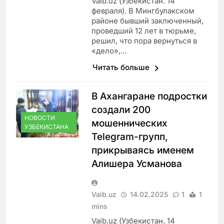
Vaib.uz (Узбекистан. 14
февраля). В Мингбулакском
районе бывший заключенный,
проведший 12 лет в тюрьме,
решил, что пора вернуться в
«дело»,…
Читать больше
В Ахангаране подростки
создали 200
НОВОСТИ
мошеннических
УЗБЕКИСТАНА
Telegram-групп,
прикрываясь именем
Алишера Усманова
Vaib.uz
14.02.2025
1
1
mins
Vaib.uz (Узбекистан. 14